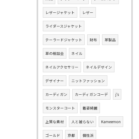
レザージャケット
レザー
ライダースジャケット
テーラードジャケット
財布
革製品
革の相談会
ネイル
ネイルアクセサリー
ネイルデザイン
デザイナー
ニットファッション
カーディガン
カーディガンコーデ
j‘s
モンスターコート
着姿綺麗
上質な素材
人と被らない
Kameemon
ゴールド
京都
個性派