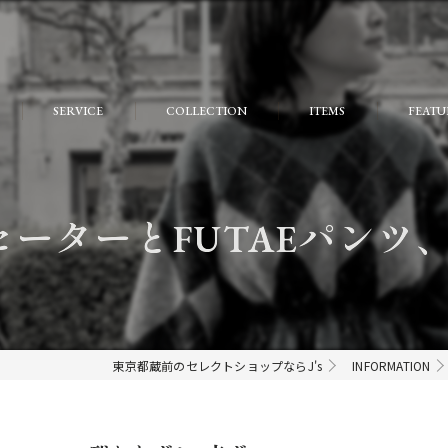
SERVICE
COLLECTION
ITEMS
FEATU
FAQ
おしゃ
大人
ーターとFUTAEパンツ、残
個性的
モード
ストリ
東京都蔵前のセレクトショップならJ's
INFORMATION