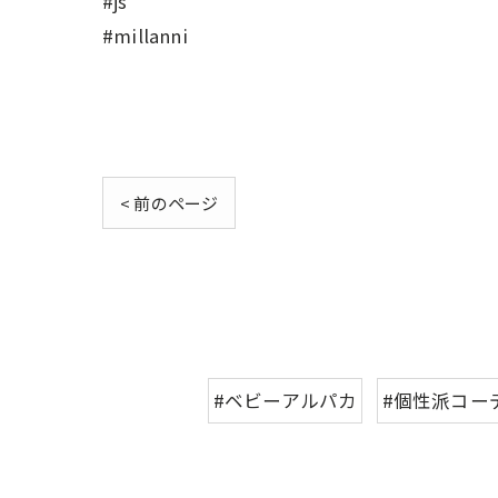
#js
#millanni
< 前のページ
#ベビーアルパカ
#個性派コー