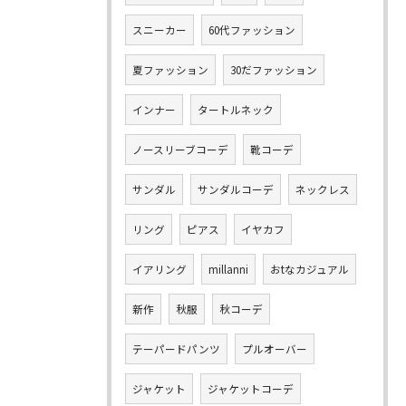
スニーカー
60代ファッション
夏ファッション
30だファッション
インナー
タートルネック
ノースリーブコーデ
靴コーデ
サンダル
サンダルコーデ
ネックレス
リング
ピアス
イヤカフ
イアリング
millanni
おtなカジュアル
新作
秋服
秋コーデ
テーパードパンツ
プルオーバー
ジャケット
ジャケットコーデ