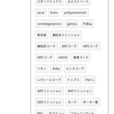
スポーツミックス
大人ストリート
sacai
kolor
yohjiyamamoto
comdesgarqcons
ganryu
代官山
表参道
個性派ファッション
個性的コーデ
30代コーデ
40代コーデ
50代コーデ
enfold
春夏コーデ
リネン
divka
メンズコーデ
レディースコーデ
トップス
Parć.1
30代ファッション
40代ファッション
50代ファッション
モード
オーダー靴
BAG
サラミュー
コラージュアート