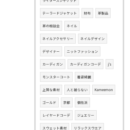
ライダースジャケット
テーラードジャケット
財布
革製品
革の相談会
ネイル
ネイルアクセサリー
ネイルデザイン
デザイナー
ニットファッション
カーディガン
カーディガンコーデ
j‘s
モンスターコート
着姿綺麗
上質な素材
人と被らない
Kameemon
ゴールド
京都
個性派
レイヤードコーデ
ジュエリー
スウェット素材
リラックスウエア