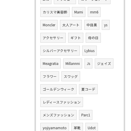
カリスマ美容師
Marni
mm6
Moncler
大人アート
中目黒
ys
アクセサリー
ギフト
母の日
シルバーアクセサリー
Lybius
Meagratia
Millannni
Js
ジェイズ
フラワー
スワッグ
ゴールデンウィーク
夏コーデ
レディースファッション
メンズファッション
Parc1
yojiyamamoto
革靴
Udot