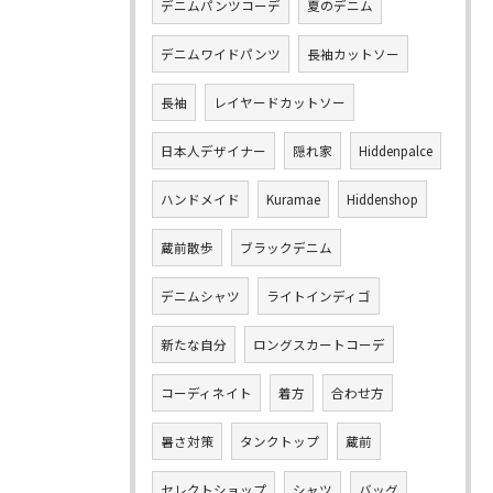
デニムパンツコーデ
夏のデニム
デニムワイドパンツ
長袖カットソー
長袖
レイヤードカットソー
日本人デザイナー
隠れ家
Hiddenpalce
ハンドメイド
Kuramae
Hiddenshop
蔵前散歩
ブラックデニム
デニムシャツ
ライトインディゴ
新たな自分
ロングスカートコーデ
コーディネイト
着方
合わせ方
暑さ対策
タンクトップ
蔵前
セレクトショップ
シャツ
バッグ