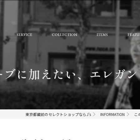
SERVICE
COLLECTION
ITEMS
FEATU
FAQ
おしゃ
大人
ブに加えたい、エレガント
個性的
モード
ストリ
東京都蔵前のセレクトショップならJ's
INFORMATION
こ