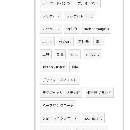
テーパードパンツ
プルオーバー
ジャケット
ジャケットコーデ
カジュアル
個性的
maisonmargela
sillage
wizzard
恵比寿
青山
上質
夏服
amiri
amiparis
1stanniversary
sale
デザイナーズブランド
ラグジュアリーブランド
個性派ブランド
ハーフパンツコーデ
ショートパンツコーデ
stoneisland