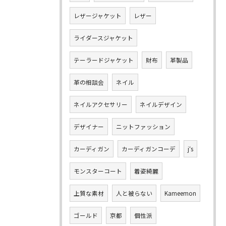
レザージャケット
レザー
ライダースジャケット
テーラードジャケット
財布
革製品
革の相談会
ネイル
ネイルアクセサリー
ネイルデザイン
デザイナー
ニットファッション
カーディガン
カーディガンコーデ
j‘s
モンスターコート
着姿綺麗
上質な素材
人と被らない
Kameemon
ゴールド
京都
個性派