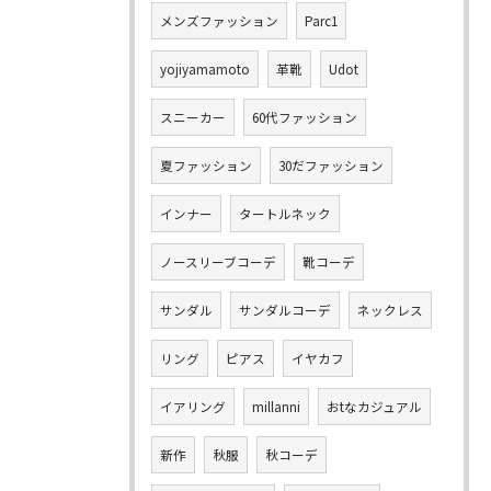
メンズファッション
Parc1
yojiyamamoto
革靴
Udot
スニーカー
60代ファッション
夏ファッション
30だファッション
インナー
タートルネック
ノースリーブコーデ
靴コーデ
サンダル
サンダルコーデ
ネックレス
リング
ピアス
イヤカフ
イアリング
millanni
おtなカジュアル
新作
秋服
秋コーデ