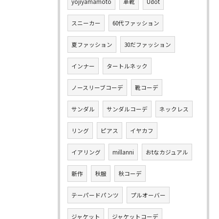
yojiyamamoto
革靴
Udot
スニーカー
60代ファッション
夏ファッション
30だファッション
インナー
タートルネック
ノースリーブコーデ
靴コーデ
サンダル
サンダルコーデ
ネックレス
リング
ピアス
イヤカフ
イアリング
millanni
おtなカジュアル
新作
秋服
秋コーデ
テーパードパンツ
プルオーバー
ジャケット
ジャケットコーデ