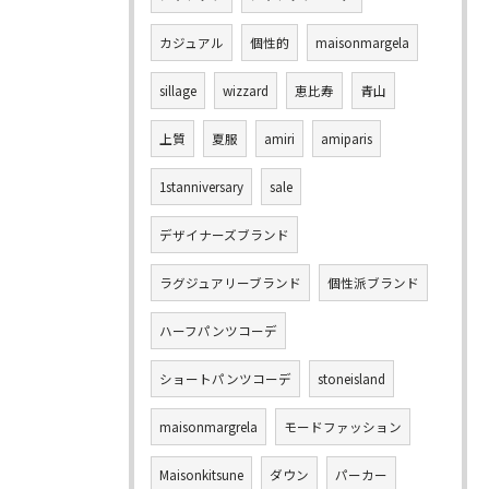
カジュアル
個性的
maisonmargela
sillage
wizzard
恵比寿
青山
上質
夏服
amiri
amiparis
1stanniversary
sale
デザイナーズブランド
ラグジュアリーブランド
個性派ブランド
ハーフパンツコーデ
ショートパンツコーデ
stoneisland
maisonmargrela
モードファッション
Maisonkitsune
ダウン
パーカー