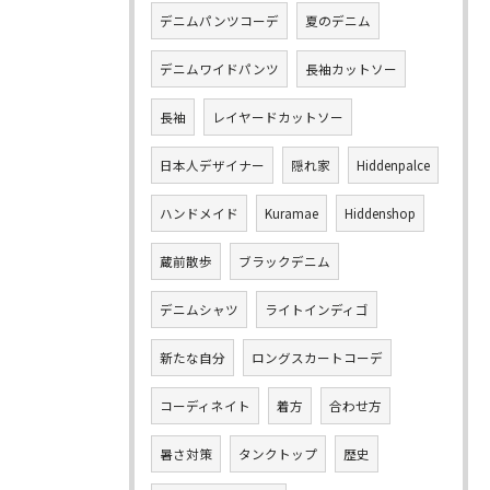
デニムパンツコーデ
夏のデニム
デニムワイドパンツ
長袖カットソー
長袖
レイヤードカットソー
日本人デザイナー
隠れ家
Hiddenpalce
ハンドメイド
Kuramae
Hiddenshop
蔵前散歩
ブラックデニム
デニムシャツ
ライトインディゴ
新たな自分
ロングスカートコーデ
コーディネイト
着方
合わせ方
暑さ対策
タンクトップ
歴史