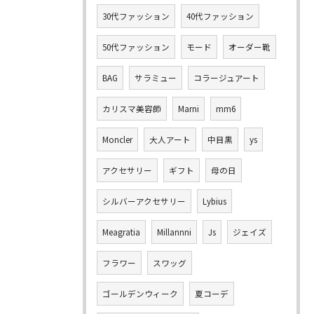
30代ファッション
40代ファッション
50代ファッション
モード
オーダー靴
BAG
サラミュー
コラージュアート
カリスマ美容師
Marni
mm6
Moncler
大人アート
中目黒
ys
アクセサリー
ギフト
母の日
シルバーアクセサリー
Lybius
Meagratia
Millannni
Js
ジェイズ
フラワー
スワッグ
ゴールデンウィーク
夏コーデ