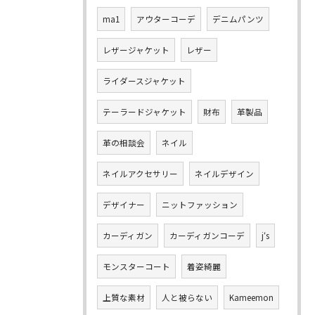
ma1
アウターコーデ
デニムパンツ
レザージャケット
レザー
ライダースジャケット
テーラードジャケット
財布
革製品
革の相談会
ネイル
ネイルアクセサリー
ネイルデザイン
デザイナー
ニットファッション
カーディガン
カーディガンコーデ
j‘s
モンスターコート
着姿綺麗
上質な素材
人と被らない
Kameemon