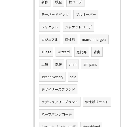
新作
秋服
秋コーデ
テーパードパンツ
プルオーバー
ジャケット
ジャケットコーデ
カジュアル
個性的
maisonmargela
sillage
wizzard
恵比寿
青山
上質
夏服
amiri
amiparis
1stanniversary
sale
デザイナーズブランド
ラグジュアリーブランド
個性派ブランド
ハーフパンツコーデ
ショートパンツコーデ
stoneisland