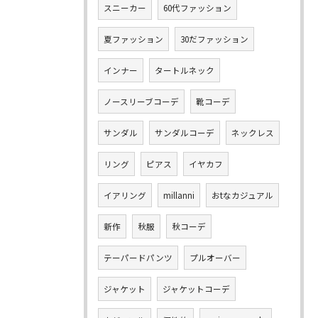
スニーカー
60代ファッション
夏ファッション
30だファッション
インナー
タートルネック
ノースリーブコーデ
靴コーデ
サンダル
サンダルコーデ
ネックレス
リング
ピアス
イヤカフ
イアリング
millanni
おtなカジュアル
新作
秋服
秋コーデ
テーパードパンツ
プルオーバー
ジャケット
ジャケットコーデ