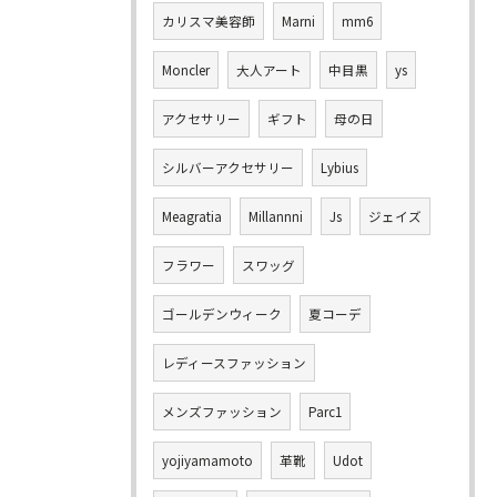
カリスマ美容師
Marni
mm6
Moncler
大人アート
中目黒
ys
アクセサリー
ギフト
母の日
シルバーアクセサリー
Lybius
Meagratia
Millannni
Js
ジェイズ
フラワー
スワッグ
ゴールデンウィーク
夏コーデ
レディースファッション
メンズファッション
Parc1
yojiyamamoto
革靴
Udot