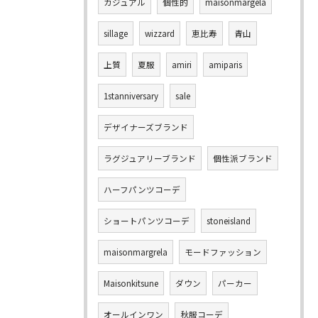
カジュアル
個性的
maisonmargela
sillage
wizzard
恵比寿
青山
上質
夏服
amiri
amiparis
1stanniversary
sale
デザイナーズブランド
ラグジュアリーブランド
個性派ブランド
ハーフパンツコーデ
ショートパンツコーデ
stoneisland
maisonmargrela
モードファッション
Maisonkitsune
ダウン
パーカー
オールインワン
秋服コーデ