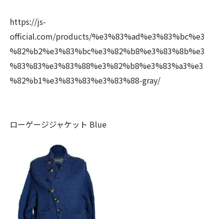
https://js-
official.com/products/%e3%83%ad%e3%83%bc%e3
%82%b2%e3%83%bc%e3%82%b8%e3%83%8b%e3
%83%83%e3%83%88%e3%82%b8%e3%83%a3%e3
%82%b1%e3%83%83%e3%83%88-gray/
ローゲージジャケット Blue