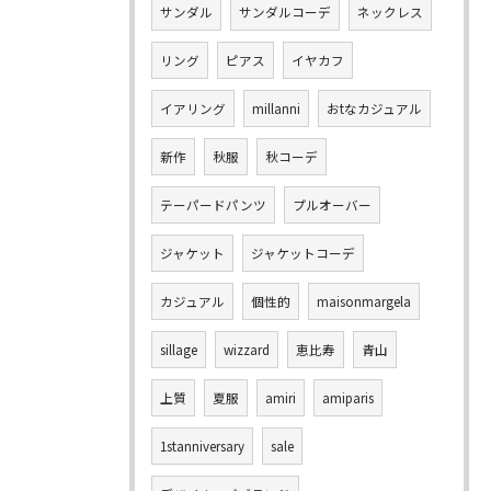
サンダル
サンダルコーデ
ネックレス
リング
ピアス
イヤカフ
イアリング
millanni
おtなカジュアル
新作
秋服
秋コーデ
テーパードパンツ
プルオーバー
ジャケット
ジャケットコーデ
カジュアル
個性的
maisonmargela
sillage
wizzard
恵比寿
青山
上質
夏服
amiri
amiparis
1stanniversary
sale