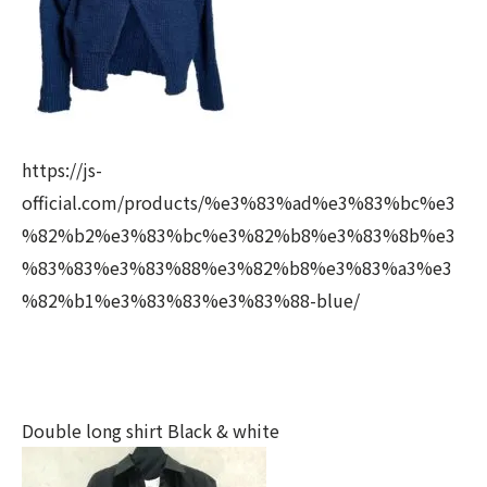
https://js-
official.com/products/%e3%83%ad%e3%83%bc%e3
%82%b2%e3%83%bc%e3%82%b8%e3%83%8b%e3
%83%83%e3%83%88%e3%82%b8%e3%83%a3%e3
%82%b1%e3%83%83%e3%83%88-blue/
Double long shirt Black & white