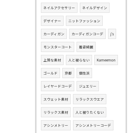
ネイルアクセサリー
ネイルデザイン
デザイナー
ニットファッション
カーディガン
カーディガンコーデ
j‘s
モンスターコート
着姿綺麗
上質な素材
人と被らない
Kameemon
ゴールド
京都
個性派
レイヤードコーデ
ジュエリー
スウェット素材
リラックスウエア
リラックス素材
人と被りたくない
アシンメトリー
アシンメトリーコーデ