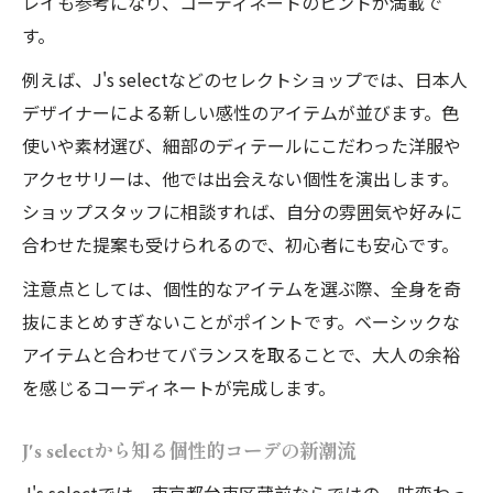
レイも参考になり、コーディネートのヒントが満載で
活用法
す。
蔵前ブランドならではの個性的コーデの特
例えば、J's selectなどのセレクトショップでは、日本人
徴
デザイナーによる新しい感性のアイテムが並びます。色
大量生産から離れて楽しむ個性的コーデ
使いや素材選び、細部のディテールにこだわった洋服や
大量生産から離れる個性的コーデのメリッ
アクセサリーは、他では出会えない個性を演出します。
ト
ショップスタッフに相談すれば、自分の雰囲気や好みに
Js selectで見つかる特別な個性的コーデ体
合わせた提案も受けられるので、初心者にも安心です。
験
注意点としては、個性的なアイテムを選ぶ際、全身を奇
台東区セレクトショップで選ぶ一点物コー
抜にまとめすぎないことがポイントです。ベーシックな
デ
アイテムと合わせてバランスを取ることで、大人の余裕
蔵前おすすめショップの独自セレクト術を
を感じるコーディネートが完成します。
解説
個性的コーデでスローファッションを楽し
J's selectから知る個性的コーデの新潮流
む
J's selectでは、東京都台東区蔵前ならではの一味変わっ