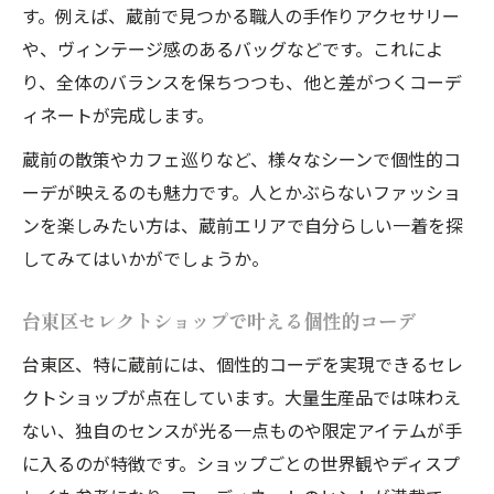
日本人デザイナー発の個性的コーデが注目
す。例えば、蔵前で見つかる職人の手作りアクセサリー
される理由
や、ヴィンテージ感のあるバッグなどです。これによ
J's selectが選ぶ個性的コーデの魅力とは
り、全体のバランスを保ちつつも、他と差がつくコーデ
ィネートが完成します。
蔵前発のブランドで叶う個性的コーデ体験
個性的コーデを引き立てるセレクトショッ
蔵前の散策やカフェ巡りなど、様々なシーンで個性的コ
プ活用術
ーデが映えるのも魅力です。人とかぶらないファッショ
ンを楽しみたい方は、蔵前エリアで自分らしい一着を探
東京モードセレクトショップで体感する個
してみてはいかがでしょうか。
性的コーデ
素材と遊び心で生まれる蔵前の個性派スタイル
台東区セレクトショップで叶える個性的コーデ
素材選びで差をつける個性的コーデの秘訣
台東区、特に蔵前には、個性的コーデを実現できるセレ
遊び心が光る蔵前ブランドの個性的コーデ
クトショップが点在しています。大量生産品では味わえ
Jsファッション店舗が提案するスタイルの
ない、独自のセンスが光る一点ものや限定アイテムが手
工夫
に入るのが特徴です。ショップごとの世界観やディスプ
個性的コーデを彩る蔵前おすすめショップ