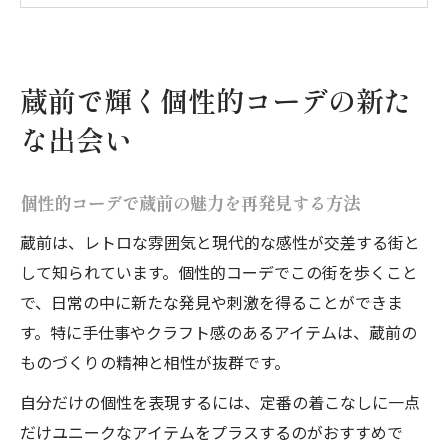
J's selectから知る個性的コーデの新潮流
東京モードセレクトショップの個性的コー
デ術
蔵前で輝く個性的コーデの新た
蔵前ブランドが提案する唯一無二の個性的
な出会い
コーデ
大人の遊び心を満たす個性的コーデ提案
個性的コーデで蔵前の魅力を再発見する方法
大人が楽しむ個性的コーデの取り入れ方
蔵前は、レトロな雰囲気と現代的な感性が交差する街と
Jsファッション店舗の個性的コーデポイン
して知られています。個性的コーデでこの街を歩くこと
ト
で、日常の中に新たな発見や刺激を得ることができま
遊び心溢れる個性的コーデのコツを紹介
す。特に手仕事やクラフト感のあるアイテムは、蔵前の
蔵前で注目の個性的コーデ提案と選び方
ものづくりの精神と相性が抜群です。
個性的コーデで日常に新鮮な彩りをプラス
自分だけの個性を表現するには、定番の着こなしに一点
日本人デザイナーによる一味違うセレクト術
だけユニークなアイテムをプラスするのがおすすめで