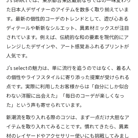
蔵前で見つける自分らしい着こなしの秘訣
た日本人デザイナーのアイテムを数多く取り揃えていま
自分らしさを引き出す個性的コーデの選び
す。最新の個性的コーデのトレンドとして、遊び心ある
方
ディテールや斬新なシルエット、異素材ミックスが注目
蔵前ブランドで磨く着こなしのポイント
されています。例えば、伝統的な和の要素を現代的にア
レンジしたデザインや、アート感覚あふれるプリントが
J's selectで発見する新しい個性的コーデ術
人気です。
個性的コーデと相性抜群の小物使いを紹介
J's selectの魅力は、単に流行を追うのではなく、着る人
東京モードセレクトショップの着こなし提
の個性やライフスタイルに寄り添った提案が受けられる
案
点です。実際に利用したお客様からは「自分にしか似合
わない洋服に出会えた」「毎日のコーデが楽しくなっ
た」という声も寄せられています。
新潮流を取り入れる際のコツは、まず一点だけ大胆なア
イテムを取り入れてみることです。慣れてきたら、異素
材のレイヤードやアクセサリー使いにも挑戦してみまし