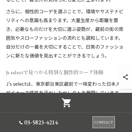
さらに、個性的コーデを選ぶことで、環境やサステナビ
リティへの意識も高まります。大量生産から距離を置
き、必要なものだけを大切に選ぶ姿勢が、蔵前の街の雰
囲気やスローファッションの流れとも調和しています。
自分だけの一着を大切にすることで、日常のファッショ
ンに新たな価値を見出すことができるでしょう。
Js selectで見つかる特別な個性的コーデ体験
J's selectは、東京都台東区蔵前で一味変わった日本人デ
ザイナーの感性を活かしたセレクトを展開しています。
ここでは、他にはないディテールや素材使い、遊び心の
あるシルエットなど、独自性の高いアイテムが揃ってい
ます。例えば、伝統技術を現代風にアレンジしたジャケ
03-5823-4214
CONTACT
ットや、アート作品のようなプリントTシャツなど、着