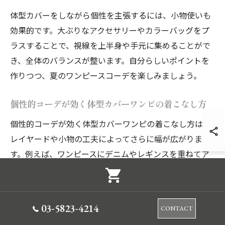
体型カバーをしながら個性を主張するには、小物使いも
効果的です。大ぶりなアクセサリーやカラーバッグをプ
ラスすることで、視線を上半身や手元に集めることがで
き、全体のバランスが整います。自分らしいポイントを
作りつつ、夏のワンピースコーデを楽しみましょう。
個性的コーデが効く体型カバーワンピの着こなし方
個性的コーデが効く体型カバーワンピの着こなし方は、
レイヤードや小物の工夫によってさらに幅が広がりま
す。例えば、ワンピースにデニムやレギンスを重ねてア
クティブな印象にすることで、下半身のラインをカバー
しつつトレンド感を演出できます。特に20代から50代ま
で幅広い世代で人気の着こなしです。
03-5823-4214
CONTACT
また、ワンピースの上には夏向けのリネンシャツや薄手