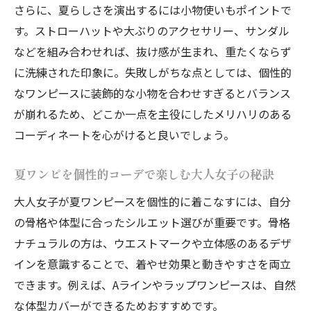
さらに、夏らしさを演出するには小物使いもポイントで
ーデのコツ
す。ストローハットや大ぶりのアクセサリー、サンダル
骨格ナチュラルに最適な夏の個性的ワンピ
などを組み合わせれば、抜け感が生まれ、重たくならず
ース選び
に洗練された印象に。失敗しがちな点としては、個性的
きれいめ印象を叶える個性的夏コーデ術
なワンピースに装飾的な小物を合わせすぎるとバランス
個性的コーデで夏ワンピをきれいめに着こ
が崩れるため、どこか一点を主役にしたメリハリのある
なすコツ
コーディネートを心がけると良いでしょう。
きれいめ感と個性が光る夏の大人ワンピコ
夏ワンピを個性的コーデで楽しむ大人女子の秘訣
ーデ術
個性的コーデで夏ワンピに上品さをプラス
大人女子が夏ワンピースを個性的に着こなすには、自分
する方法
の骨格や体型に合ったシルエット選びが重要です。骨格
ナチュラルの方は、ウエストマークや立体感のあるデザ
大人のきれいめ個性的コーデで夏ワンピを
インを意識することで、着やせ効果と動きやすさを両立
楽しむ
できます。例えば、Aラインやラップワンピースは、自然
きれいめな夏ワンピを個性的コーデで格上
な体型カバーができるためおすすめです。
げする方法