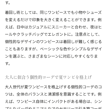
す。
体型を美しく見せる個性的コーデの夏ワン
着回し術としては、同じワンピースでも小物やシューズ
ピ術
を変えるだけで印象を大きく変えることができます。例
個性的コーデが効く体型カバーワンピの着
えば、日中はカジュアルにスニーカーと合わせ、夜はヒ
こなし方
ールやクラッチバッグでエレガントに。注意点として、
大人の体型悩みを解決する個性的コーデの
個性的なデザインのワンピースは着回しが難しく感じる
夏ワンピ
こともありますが、ベーシックな色やシンプルなデザイ
体型カバーを意識した個性的コーデの夏ワ
ンを選ぶと、さまざまなシーンに対応しやすくなりま
ンピ活用
す。
上品さと涼しさが両立する夏のワンピ活用法
大人に似合う個性的コーデで夏ワンピを格上げ
個性的コーデで上品＆涼しい夏ワンピの選
び方
大人世代が夏ワンピースを格上げする個性的コーデのコ
ツは、全体のバランスと清潔感を意識することです。例
上品さを保つ個性的コーデの夏ワンピ活用
えば、ワンピース自体にインパクトがある場合は、シン
ポイント
プルなバッグやミニマルなアクセサリーで引き算コーデ