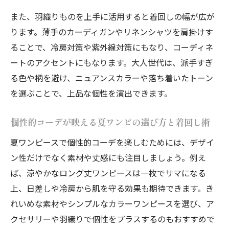
羽織りで変化をつける夏ワンピの着こなし方
また、羽織りものを上手に活用すると着回しの幅が広が
ります。薄手のカーディガンやリネンシャツを肩掛けす
個性的コーデで羽織りを活かす夏ワンピの
ることで、冷房対策や紫外線対策にもなり、コーディネ
新提案
ートのアクセントにもなります。大人世代は、派手すぎ
夏ワンピを羽織りで楽しむ個性的コーデの
る色や柄を避け、ニュアンスカラーや落ち着いたトーン
実践法
を選ぶことで、上品な個性を演出できます。
羽織りアイテムで個性的コーデを引き立て
る夏ワンピ
個性的コーデが映える夏ワンピの選び方と着回し術
個性的コーデが映える羽織り使いの夏ワン
夏ワンピースで個性的コーデを楽しむためには、デザイ
ピ術
ン性だけでなく素材や丈感にも注目しましょう。例え
羽織りで変化をつける個性的コーデの夏ワ
ば、涼やかなロング丈ワンピースは一枚でサマになる
ンピ活用
上、日差しや冷房から肌を守る効果も期待できます。き
体型カバーに効く大人のワンピース活用術
れいめな素材やシンプルなカラーワンピースを選び、ア
個性的コーデで体型カバーも叶う夏ワンピ
クセサリーや羽織りで個性をプラスするのもおすすめで
の選び方