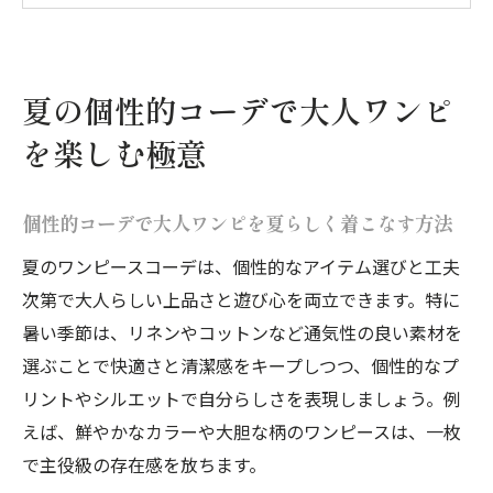
個性的コーデが映える夏ワンピの選び方と
着回し術
大人に似合う個性的コーデで夏ワンピを格
夏の個性的コーデで大人ワンピ
上げ
を楽しむ極意
夏の大人かわいい個性的コーデのポイント
を解説
個性的コーデで大人ワンピを夏らしく着こなす方法
骨格ナチュラルが映える夏ワンピの選び方
夏のワンピースコーデは、個性的なアイテム選びと工夫
骨格ナチュラルでも個性的コーデが叶う夏
次第で大人らしい上品さと遊び心を両立できます。特に
ワンピ選び
暑い季節は、リネンやコットンなど通気性の良い素材を
苦手克服！骨格ナチュラルと個性的コーデ
選ぶことで快適さと清潔感をキープしつつ、個性的なプ
の夏ワンピ術
リントやシルエットで自分らしさを表現しましょう。例
骨格別で選ぶ個性的コーデ向き夏ワンピの
えば、鮮やかなカラーや大胆な柄のワンピースは、一枚
特徴とは
で主役級の存在感を放ちます。
骨格ナチュラルがきれいに見える個性的コ