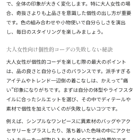
個性的コーデを叶える色・形・素材の選び
で、全体の印象が大きく変化します。特に大人女性の場
方
合、奇抜さよりも上品さを意識した個性の出し方が重要
個性的コーデで3大要素を活かす着こなし術
です。色の組み合わせや小物使いで自分らしさを演出
し、毎日のスタイリングを楽しみましょう。
大人女性の個性的コーデは素材選びが鍵
個性的コーデに必要な色使いとシルエット
大人女性向け個性的コーデの失敗しない秘訣
の工夫
大人女性が個性的コーデを楽しむ際の最大のポイント
ファッション3大要素で個性的コーデが映え
は、品の良さと自分らしさのバランスです。派手すぎる
る理由
アイテムやトレンド一辺倒の着こなしは、かえって“痛
アプリ活用で自分に似合う個性的コーデ発見
い”印象になりがちです。まずは自分の体型やライフスタ
アプリで個性的コーデを簡単に見つける方
イルに合ったシルエットを選び、その中でディテールや
法
素材で個性を加えていくのが失敗しないコツです。
自分に合う個性的コーデをアプリで診断す
例えば、シンプルなワンピースに異素材のバッグやアク
るコツ
セサリーをプラスしたり、落ち着いた色味の中にアクセ
個性的コーデ選びに役立つアプリの活用法
ントカラーを一部取り入れるなどの工夫が効果的です。