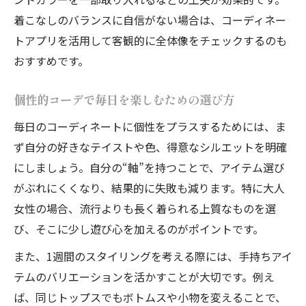
アプリを使った個性的コーデ提案の活用術
着こなしのバランスに自信がない場合は、コーディネー
個性的コーデをアプリで効率よく楽しむ方
トアプリを活用して客観的に全体像をチェックするのも
法
おすすめです。
年齢に合った上品な個性派スタイリング提案
個性的コーデで大人の上品さを演出する方
個性的コーデで毎日を楽しむための選び方
法
毎日のコーディネートに個性をプラスするためには、ま
年齢に合う個性的コーデの選び方と注意点
ず自分の好きなテイストや色、得意なシルエットを明確
上品さを損なわない個性的コーデの工夫
にしましょう。自分の“軸”を持つことで、アイテム選び
がぶれにくくなり、結果的に失敗も減ります。特に大人
個性的コーデで若作りに見せないスタイル
女性の場合、流行よりも長く着られる上質なものを選
術
び、そこに少し遊び心を加えるのがポイントです。
大人女性の個性的コーデ成功事例を紹介
また、1週間のスタイリングを考える際には、手持ちアイ
手持ち服を活かす簡単個性的コーデ実践ガイド
テムのバリエーションを活かすことが大切です。例え
手持ち服で叶える個性的コーデのアレンジ
ば、同じトップスでもボトムスや小物を変えることで、
術