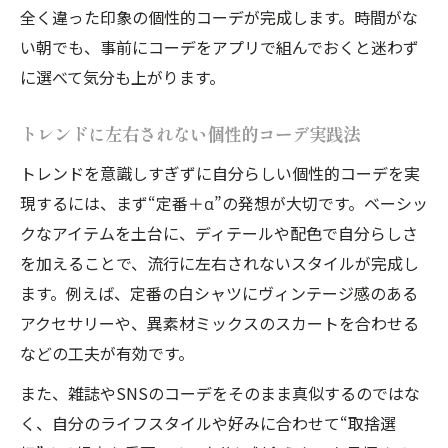
全く違った印象の個性的コーデが完成します。時間がな
個性的コーデは手持ち服の見直しがポイン
い朝でも、事前にコーデをアプリで組んでおくと迷わず
ト
に選べて気分も上がります。
簡単にできる個性的コーデの組み合わせ例
手持ちアイテムで個性的コーデを楽しむ方
トレンドに左右されない個性的コーデ実践法
法
トレンドを意識しすぎずに自分らしい個性的コーデを実
個性的コーデを実践するための整理整頓術
現するには、まず“定番＋α”の発想が大切です。ベーシッ
クなアイテムを土台に、ディテールや配色で自分らしさ
を加えることで、流行に左右されないスタイルが完成し
ます。例えば、定番の白シャツにヴィンテージ感のある
アクセサリーや、異素材ミックスのスカートを合わせる
などの工夫が有効です。
また、雑誌やSNSのコーデをそのまま真似するのではな
く、自分のライフスタイルや好みに合わせて“取捨選