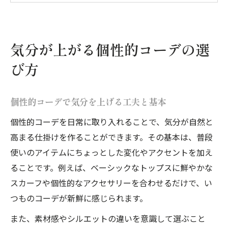
トレンドに左右されない個性的コーデ実践
法
個性的コーデで自分らしさを表現するポイ
気分が上がる個性的コーデの選
ント
び方
大人女性におすすめの一週間コーデ術
個性的コーデで一週間着回しを楽しむコツ
個性的コーデで気分を上げる工夫と基本
大人のための個性的コーデ週間プラン提案
個性的コーデを日常に取り入れることで、気分が自然と
個性的コーデを一週間取り入れる実践アイ
高まる仕掛けを作ることができます。その基本は、普段
デア
使いのアイテムにちょっとした変化やアクセントを加え
忙しい大人女性の個性的コーデ一週間活用
ることです。例えば、ベーシックなトップスに鮮やかな
術
スカーフや個性的なアクセサリーを合わせるだけで、い
個性的コーデで日替わりの気分転換を実現
つものコーデが新鮮に感じられます。
ファッションの3大要素で差をつける着こなし
また、素材感やシルエットの違いを意識して選ぶこと