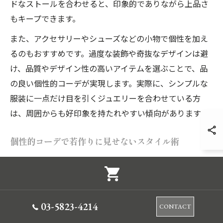
ドなストールを合わせると、印象的でありながら上品さ
もキープできます。
また、アクセサリーやシューズなどの小物で個性を加え
るのもおすすめです。過度な装飾や奇抜なデザインは避
け、品質やデザイン性の高いアイテムを選ぶことで、品
の良い個性的コーデが実現します。実際に、シンプルな
服装に一点だけ目を引くジュエリーを合わせている方
は、周囲からも好印象を持たれやすい傾向があります。
個性的コーデで若作りに見せないスタイル術
個性的コーデを楽しみたい一方で、「若作り」に見られ
ないか不安に感じる方も多いでしょう。その対策として
は、トレンドを無理に追わず、自分に似合うアイテムや
色を選ぶことが最善です。特に大人世代は、流行りのデ
03-5823-4214
CONTACT
ザインよりも、質感やシルエット、着心地を重視したコ