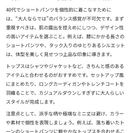
ブーツ合わせが映える冬の個性的コーデ
40代でショートパンツを個性的に着こなすために
大人の黒ショートパンツ個性的コーデ術
は、“大人ならでは”のバランス感覚が不可欠です。まず
冬も楽しむ個性的コーデの素材選びポイン
重視すべきは、肌の露出を控えめにしつつ、デザイン性
ト
の高いアイテムを選ぶこと。例えば、膝にかかる長さの
ゆったりシルエットで印象アップの技
ショートパンツや、タック入りのゆとりあるシルエット
個性的コーデはゆったりシルエットが鍵
は、体型を美しく見せつつ上品な印象に導きます。
ゆったりショートパンツで個性的コーデ完
トップスはシャツやジャケットなど、きちんと感のある
成
アイテムと合わせるのがおすすめです。セットアップ風
体型カバーに効く個性的コーデの着こなし
にまとめたり、ロングカーディガンやトレンチコートを
大人の余裕感じる個性的コーデの工夫
羽織ることで、カジュアルダウンしすぎずに大人らしい
スタイルが完成します。
ゆったりと個性的コーデで魅力をアップす
る
注意点として、派手な柄や極端なミニ丈は避け、カラー
ショートパンツが痛く見えない着こなし術
や素材で個性を表現しましょう。例えば、落ち着いたト
ーンのショートパンツに鮮やかなトップスを合わせるこ
個性的コーデで痛く見せないショートパン