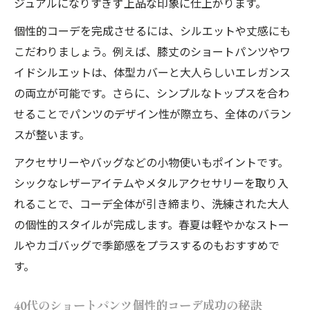
ジュアルになりすぎず上品な印象に仕上がります。
げ
個性的コーデを完成させるには、シルエットや丈感にも
40代女性に似合うショートパンツ術
こだわりましょう。例えば、膝丈のショートパンツやワ
40代向け個性的コーデでショートパンツを
イドシルエットは、体型カバーと大人らしいエレガンス
品良く
の両立が可能です。さらに、シンプルなトップスを合わ
個性的コーデが叶える40代の大人可愛い着
せることでパンツのデザイン性が際立ち、全体のバラン
こなし
スが整います。
体型カバーも叶う40代の個性的コーデ術
アクセサリーやバッグなどの小物使いもポイントです。
痛く見えない40代個性的コーデのコツ
シックなレザーアイテムやメタルアクセサリーを取り入
れることで、コーデ全体が引き締まり、洗練された大人
40代女性におすすめの個性的コーデアイデ
の個性的スタイルが完成します。春夏は軽やかなストー
ア
ルやカゴバッグで季節感をプラスするのもおすすめで
黒ショートパンツを冬も個性的に纏う方法
す。
冬の黒ショートパンツ個性的コーデ実践法
個性的コーデで黒ショートパンツを格上げ
40代のショートパンツ個性的コーデ成功の秘訣