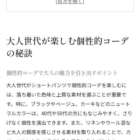
秘訣
体型に合わせた個性的コーデのコツと工夫
痛く見えない大人の個性的コーデ実践術
個性的コーデで春も夏も自分らしく着こな
大人世代が楽しむ個性的コーデ
す
の秘訣
ショートパンツで叶える上品な春の装い
個性的コーデで楽しむ春のショートパンツ
個性的コーデで大人の魅力を引き出すポイント
術
大人世代がショートパンツで個性的コーデを楽しむに
上品見えする個性的コーデの春スタイル提
は、落ち着いた色味と上質な素材を選ぶことが重要で
案
す。特に、ブラックやベージュ、カーキなどのニュート
春に似合うショートパンツ個性的コーデの
ラルカラーは、40代や50代の方にもなじみやすく、さり
選び方
げなく個性を演出できます。また、リネンやウール混な
大人女子向け春の個性的コーデ徹底解説
ど大人の質感を感じさせる素材を取り入れることで、カ
個性的コーデで春のショートパンツを格上