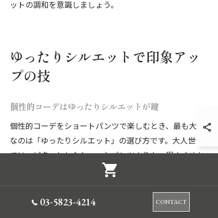
ットの調和を意識しましょう。
ゆったりシルエットで印象アッ
プの技
個性的コーデはゆったりシルエットが鍵
個性的コーデをショートパンツで楽しむとき、最も大切
なのは「ゆったりシルエット」の選び方です。大人世代
では、ピタッとしたショートパンツよりも、程よくゆと
りのあるデザインが上品な印象を与えます。特に40代・
50代の方には、膝丈前後のワイドショートパンツや、タ
ック入りで立体感のあるシルエットが人気です。
03-5823-4214
CONTACT
理由は、ゆったりシルエットが体型の悩みをさりげなく