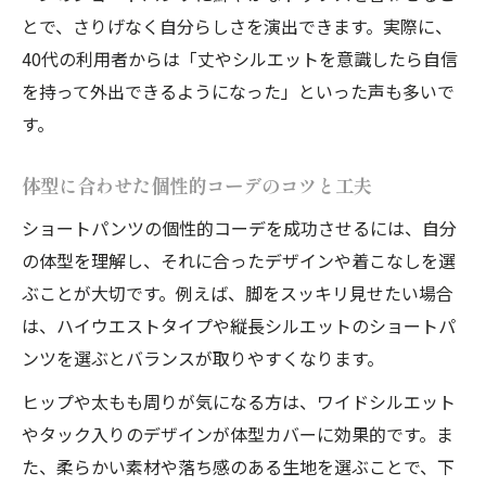
とで、さりげなく自分らしさを演出できます。実際に、
ツ術
40代の利用者からは「丈やシルエットを意識したら自信
大人世代が選ぶ痛く見えない個性的コーデ
を持って外出できるようになった」といった声も多いで
丈感選びで個性的コーデが洗練される理由
す。
痛さ回避のための個性的コーデテクニック
上品さを保つ個性的コーデショートパンツ
体型に合わせた個性的コーデのコツと工夫
術
ショートパンツの個性的コーデを成功させるには、自分
の体型を理解し、それに合ったデザインや着こなしを選
ぶことが大切です。例えば、脚をスッキリ見せたい場合
は、ハイウエストタイプや縦長シルエットのショートパ
ンツを選ぶとバランスが取りやすくなります。
ヒップや太もも周りが気になる方は、ワイドシルエット
やタック入りのデザインが体型カバーに効果的です。ま
た、柔らかい素材や落ち感のある生地を選ぶことで、下