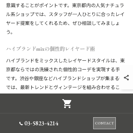
意識することがポイントです。東京都内の人気ナチュラ
ル系ショップでは、スタッフが一人ひとりに合ったレイ
ヤード提案をしてくれるため、ぜひ相談してみましょ
う。
ハイブランドmixの個性的レイヤード術
ハイブランドをミックスしたレイヤードスタイルは、東
京都ならではの洗練された個性的コーデを実現する手法
です。渋谷や銀座などハイブランドショップが集まる街
では、最新トレンドとヴィンテージを組み合わせること
で、唯一無二の存在感を放つコーディネートが可能で
す。
具体的には、ハイブランドのアウターにカジュアルなシ
03-5823-4214
CONTACT
ャツやデニムを重ねたり、ブランドごとの特徴的なデザ