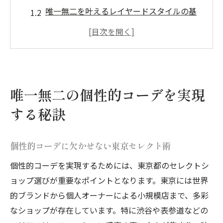
唯一無二を叶えるレイヤードスタイルの基
本
東京限定の個性的アイテム探し方ガイド
個性的コーデ好き必見の東京選物店活用法
ナチュラル系も楽しむ個性的コーデの工夫
唯一無二の個性的コーデを実現
東京都発レイヤードスタイルの新提案
個性的コーデを彩る東京流レイヤード術
する秘訣
東京セレクトショップで選ぶ個性的レイヤ
ード
個性的コーデに欠かせない東京セレクト術
個性的コーデ好きが注目する新しい重ね着
個性的コーデを実現するためには、東京都のセレクトシ
東京個性的な服屋のレイヤード活用法
ョップ選びが重要なポイントとなります。東京には世界
レイヤードスタイルで先取る個性的コーデ
的ブランドから個人オーナーによる小規模店まで、多彩
なショップが存在しています。特に渋谷や表参道などの
個性的コーデが好きな人の集う場所の魅力