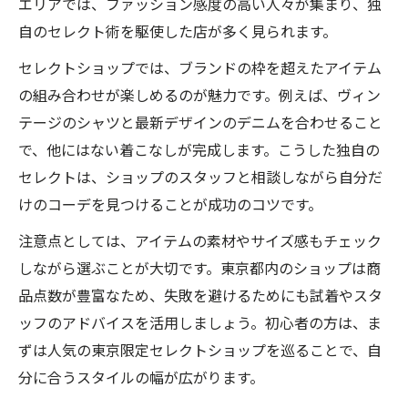
エリアでは、ファッション感度の高い人々が集まり、独
個性的コーデ愛好家が集まる東京スポット
自のセレクト術を駆使した店が多く見られます。
東京個性的セレクトショップの魅力を解説
セレクトショップでは、ブランドの枠を超えたアイテム
個性的コーデ派に人気の選物店の特徴
の組み合わせが楽しめるのが魅力です。例えば、ヴィン
レイヤード好きが訪れる東京の服屋事情
テージのシャツと最新デザインのデニムを合わせること
東京限定アイテムで個性的コーデを格上げ
で、他にはない着こなしが完成します。こうした独自の
レイヤードスタイルで自分らしさを表現しよう
セレクトは、ショップのスタッフと相談しながら自分だ
東京で叶える個性的コーデの表現力アップ
けのコーデを見つけることが成功のコツです。
自分らしい個性的コーデの作り方とヒント
注意点としては、アイテムの素材やサイズ感もチェック
ナチュラル系レイヤードで個性を引き出す
しながら選ぶことが大切です。東京都内のショップは商
ハイブランドmixの個性的レイヤード術
品点数が豊富なため、失敗を避けるためにも試着やスタ
個性的コーデ派におすすめの重ね着テク
ッフのアドバイスを活用しましょう。初心者の方は、ま
個性的コーデ好きが集まる東京の注目スポット
ずは人気の東京限定セレクトショップを巡ることで、自
分に合うスタイルの幅が広がります。
東京個性的コーデ好き注目の新スポット紹
介