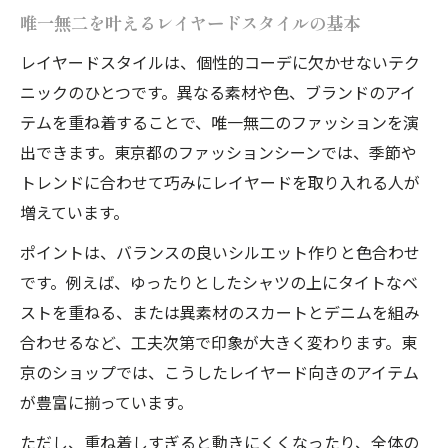
唯一無二を叶えるレイヤードスタイルの基本
セレクトショップ巡りで個性を磨く楽しみ
レイヤードスタイルは、個性的コーデに欠かせないテク
方
ニックのひとつです。異なる素材や色、ブランドのアイ
個性的コーデと相性抜群の東京限定アイテ
テムを重ね着することで、唯一無二のファッションを演
ム
出できます。東京都のファッションシーンでは、季節や
東京旗艦店の個性的コーデ最新トレンド
トレンドに合わせて巧みにレイヤードを取り入れる人が
東京選物店で見つける個性的スタイル
増えています。
新たな自分に出会える東京都の個性派事情
ポイントは、バランスの良いシルエット作りと色合わせ
個性的コーデで広がる東京ファッション体
です。例えば、ゆったりとしたシャツの上にタイトなベ
験
ストを重ねる、または異素材のスカートとデニムを組み
東京で出会う新しい個性派セレクトショッ
合わせるなど、工夫次第で印象が大きく変わります。東
プ
京のショップでは、こうしたレイヤード向きのアイテム
レイヤードで自分の魅力を再発見する方法
が豊富に揃っています。
個性的コーデ好きに人気の東京限定コーデ
ただし、重ね着しすぎると動きにくくなったり、全体の