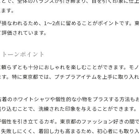
ことで、全体のバランスが引き締まり、目を引く印象に仕
小物で楽しむ東京都の個性派ファッション
えます。
個性的コーデが映える小物使いの極意
損なわれるため、1〜2点に留めることがポイントです。
東京都で注目の小物で個性的コーデを格上げ
て評価されています。
バヤコ靴下で個性的コーデにアクセントを
黒を基調としたコーデに小物で差し色を投入
ノトーンポイント
個性的コーデを完成させるアクセサリーの選び方
に頼らずとも十分におしゃれを楽しむことができます。モ
差し色を入れる最適な場所とは何か
ます。特に東京都では、プチプラアイテムを上手に取り入
個性的コーデに差し色を入れる効果的な位置
黒基調コーデで映える差し色の配置テク
古着のホワイトシャツや個性的な小物をプラスする方法も
バッグや靴下で個性的コーデの差し色を強調
盛り込むことで、洗練された印象を与えることができます
東京都で人気の差し色の入れ方を徹底解説
が個性を引き立てるカギ。東京都のファッション好きの間
小物に差し色を効かせる個性的コーデの実践例
。失敗しにくく、着回し力も高まるため、初心者にも取り