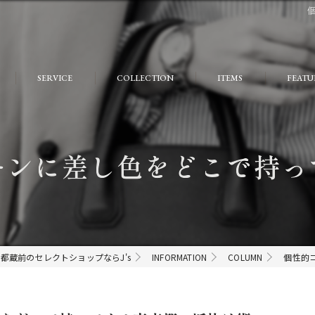
SERVICE
COLLECTION
ITEMS
FEATU
FAQ
おしゃ
大人
ーンに差し色をどこで持っ
個性的
モード
ストリ
都蔵前のセレクトショップならJ's
INFORMATION
COLUMN
個性的