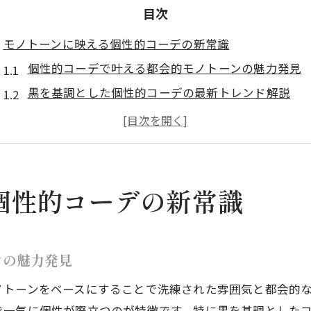
目次
モノトーンに映える個性的コーデの新常識
個性的コーデで叶える都会的モノトーンの魅力発見
黒を基調とした個性的コーデの最新トレンド解説
ブランドに頼らない個性的コーデのモノトーンポイ
服選びで差がつく個性的コーデの実践ヒント
東京都で映える個性的コーデの基本スタイルとは
差し色を活かす東京都流コーデテクニック
個性的コーデの新常識
個性的コーデを際立たせる差し色の入れ方ガイド
東京都流で学ぶ個性的コーデの差し色テクニック
ンの魅力発見
黒を基調とした服×差し色で作る個性的コーデ術
個性的コーデを格上げする小物の差し色活用
ノトーンをベースにすることで洗練された雰囲気と都会的
で一気に個性が際立つのが特徴です。特に黒を基調とした