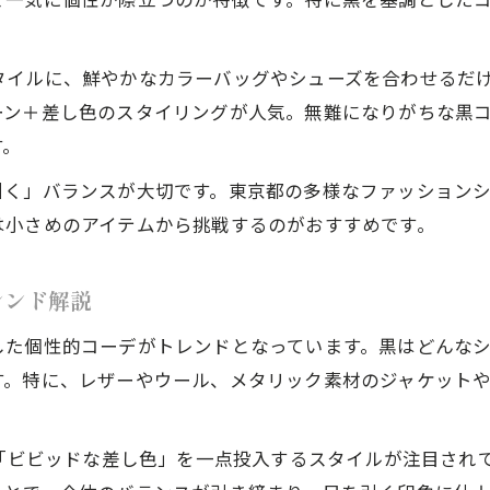
バヤコ流に学ぶ個性的コーデの差し色ポイント
。
個性的コーデを叶える差し色の選び方
個性的コーデに最適な差し色の選び方を解説
タイルに、鮮やかなカラーバッグやシューズを合わせるだ
ーン＋差し色のスタイリングが人気。無難になりがちな黒
黒を基調とした個性的コーデの色選びのポイント
す。
自然な個性的コーデを作る差し色のコツ
引く」バランスが大切です。東京都の多様なファッション
バヤコ本から学ぶ個性的コーデの色使い
は小さめのアイテムから挑戦するのがおすすめです。
個性的コーデに欠かせない差し色アイテム紹介
黒基調コーデの垢抜け術に注目してみて
レンド解説
個性的コーデで黒基調コーデを垢抜けさせるコツ
ブランドレスで叶う黒基調の個性的コーデの秘訣
した個性的コーデがトレンドとなっています。黒はどんな
す。特に、レザーやウール、メタリック素材のジャケット
黒を基調とした服で印象を変える個性的コーデ
東京都流の黒基調個性的コーデ実践ポイント
に「ビビッドな差し色」を一点投入するスタイルが注目され
小物使いが光る黒基調個性的コーデ術とは