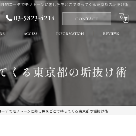
個性的コーデでモノトーンに差し色をどこで持ってくる東京都の垢抜け術
03-5823-4214
CONTACT
RE
ACCESS
INFORMATION
REVIEWS
れ
COLUMN
てくる東京都の垢抜け術
ート
コーデでモノトーンに差し色をどこで持ってくる東京都の垢抜け術