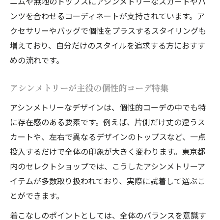
ニムや無地のトップスにアシンメトリーなスカートやパ
アシンメトリーが光る個性的コーデ体験記
ンツを合わせるコーディネートが支持されています。ア
洗練された個性的コーデの着こなしポイン
クセサリーやバッグで個性をプラスするスタイリングも
ト
増えており、自分だけのスタイルを追求する方におすす
個性的コーデとモードを融合させる秘策
めの流れです。
ユニークなスタイルで日常を変えるコツとは
個性的コーデで日常をリフレッシュする方
アシンメトリーが主役の個性的コーデ特集
法
アシンメトリーなデザインは、個性的コーデの中でも特
アシンメトリー発想の個性的コーデの秘策
に存在感のある要素です。例えば、片側だけ丈の違うス
個性的コーデ初心者におすすめの工夫術
カートや、左右で異なるデザインのトップスなど、一点
ユニークな個性的コーデで変わる毎日
投入するだけで全体の印象が大きく変わります。東京都
内のセレクトショップでは、こうしたアシンメトリーア
自分らしさを磨く個性的コーデの実践方法
イテムが多数取り扱われており、実際に試着して選ぶこ
とができます。
着こなしのポイントとしては、全体のバランスを意識す