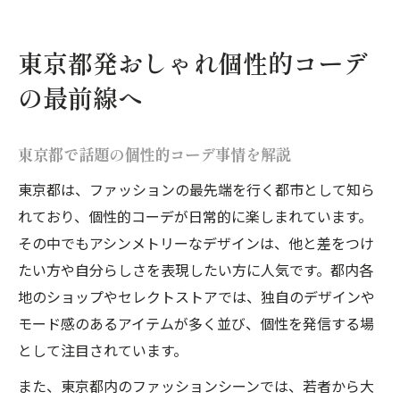
モード感高まる個性的コーデの選び方とは
アシンメトリーデザインが際立つ日常の装い術
東京都発おしゃれ個性的コーデ
個性的コーデに映えるアシンメトリー選び
の最前線へ
アシンメトリーで日常を彩る個性的コーデ
術
動きと立体感を加える個性的コーデの極意
東京都で話題の個性的コーデ事情を解説
個性的コーデで叶える洗練された日常スタ
東京都は、ファッションの最先端を行く都市として知ら
イル
れており、個性的コーデが日常的に楽しまれています。
初心者も挑戦しやすいアシンメトリー活用
その中でもアシンメトリーなデザインは、他と差をつけ
法
たい方や自分らしさを表現したい方に人気です。都内各
地のショップやセレクトストアでは、独自のデザインや
自分らしさを表現する個性的コーデの魅力
モード感のあるアイテムが多く並び、個性を発信する場
個性的コーデが引き出す自分らしさの秘訣
として注目されています。
アシンメトリーで差がつく個性的コーデ法
また、東京都内のファッションシーンでは、若者から大
個性的コーデが叶える唯一無二のスタイル