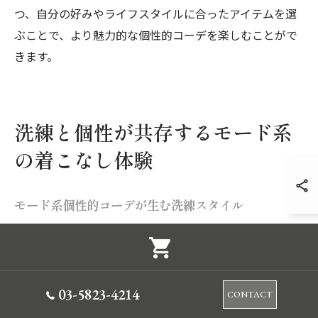
つ、自分の好みやライフスタイルに合ったアイテムを選
ぶことで、より魅力的な個性的コーデを楽しむことがで
きます。
洗練と個性が共存するモード系
の着こなし体験
モード系個性的コーデが生む洗練スタイル
東京都で注目されるモード系個性的コーデは、洗練され
た印象を与えることができます。特にアシンメトリーな
デザインを取り入れることで、他にはない独自のスタイ
03-5823-4214
ルを表現できるのが魅力です。ファッションの要素とし
CONTACT
てシルエットやディテールにこだわることで、日常の装