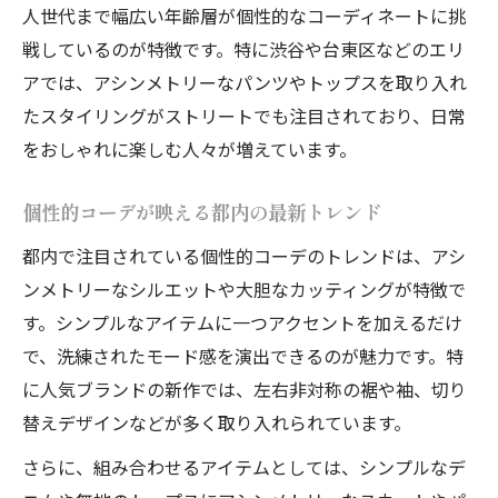
人世代まで幅広い年齢層が個性的なコーディネートに挑
日常で輝く個性的コーデの魅力を徹底解説
戦しているのが特徴です。特に渋谷や台東区などのエリ
個性的コーデで表現するモードな自分像
アでは、アシンメトリーなパンツやトップスを取り入れ
アシンメトリー好き必見ファッションの新提案
たスタイリングがストリートでも注目されており、日常
個性的コーデに合う注目アシンメトリー提
をおしゃれに楽しむ人々が増えています。
案
旬を先取りする個性的コーデの着こなし術
個性的コーデが映える都内の最新トレンド
アシンメトリーで進化する個性的コーデ例
都内で注目されている個性的コーデのトレンドは、アシ
個性的コーデ派におすすめの新しい発想法
ンメトリーなシルエットや大胆なカッティングが特徴で
モード系個性的コーデで魅せる季節の楽し
す。シンプルなアイテムに一つアクセントを加えるだけ
み
で、洗練されたモード感を演出できるのが魅力です。特
に人気ブランドの新作では、左右非対称の裾や袖、切り
洗練と個性が共存するモード系の着こなし体験
替えデザインなどが多く取り入れられています。
モード系個性的コーデが生む洗練スタイル
さらに、組み合わせるアイテムとしては、シンプルなデ
個性的コーデで叶える都会的なモード感