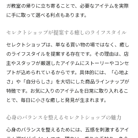
ガ教室の帰りに立ち寄ることで、必要なアイテムを実際
セレクトショップで見つける癒しグッズの
に手に取って選べる利点もあります。
選び方
セレクトショップが提案するおうちリラッ
セレクトショップが提案する癒しのライフスタイル
クス法
セレクトショップは、単なる買い物の場ではなく、癒し
心をほぐすセレクトショップのアイテム活
のライフスタイルを提案する存在です。その理由は、店
用アイデア
主やスタッフが厳選したアイテムにストーリーやコンセ
初心者が安心できるヨガ教室の見極め方
プトが込められているからです。具体的には、「心地よ
セレクトショップで情報収集するヨガ教室
さ」や「自分らしさ」を大切にした商品ラインナップが
探しのポイント
特徴です。お気に入りのアイテムを日常に取り入れるこ
初心者向けヨガ教室を選ぶときのセレクト
とで、毎日に小さな癒しと発見が生まれます。
ショップ的視点
心身のバランスを整えるセレクトショップの魅力
安心感を重視したヨガ教室の選び方と体験
談
心身のバランスを整えるためには、五感を刺激するアイ
セレクトショップ同様に比較したいヨガ教