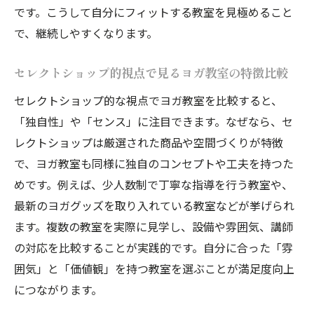
です。こうして自分にフィットする教室を見極めること
ヨガ教室の継続で心身に現れる変化と実践
で、継続しやすくなります。
例
無理なく続くヨガ習慣とセレクトショップ
セレクトショップ的視点で見るヨガ教室の特徴比較
の関係
セレクトショップ的な視点でヨガ教室を比較すると、
無理なく続く自分らしい健康習慣の始め方
「独自性」や「センス」に注目できます。なぜなら、セ
セレクトショップを使った健康習慣の始め
レクトショップは厳選された商品や空間づくりが特徴
方ガイド
で、ヨガ教室も同様に独自のコンセプトや工夫を持つた
ヨガ教室通いを無理なく続けるためのコツ
めです。例えば、少人数制で丁寧な指導を行う教室や、
と工夫
最新のヨガグッズを取り入れている教室などが挙げられ
ます。複数の教室を実際に見学し、設備や雰囲気、講師
自分に合った健康習慣をセレクトショップ
の対応を比較することが実践的です。自分に合った「雰
でサポート
囲気」と「価値観」を持つ教室を選ぶことが満足度向上
セレクトショップとヨガで叶える続けやす
につながります。
い健康生活