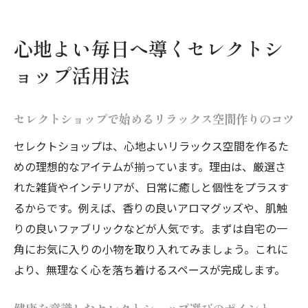
用法
セレクトショップが提案する癒しのライフ
心地よい毎日へ導くセレクトシ
スタイル
ョップ活用法
心身のバランスを整えるセレクトショップ
の魅力
セレクトショップで始めるリラックス空間作りのコツ
毎日を満たすセレクトショップとの上手な
セレクトショップは、心地よいリラックス空間を作るた
付き合い方
めの理想的なアイテムが揃っています。理由は、厳選さ
ヨガ教室選びで健康美を叶える秘訣
れた雑貨やインテリアが、日常に癒しと個性をプラスす
自分に合うヨガ教室をセレクトショップ感
るからです。例えば、香りの良いアロマグッズや、肌触
覚で探すヒント
りの良いファブリックなどが人気です。まずは自宅の一
セレクトショップ的視点で見るヨガ教室の
角にお気に入りの小物を取り入れてみましょう。これに
特徴比較
より、無理なく心を落ち着けるスペースが完成します。
健康美を目指す女性に人気のヨガ教室の選
び方