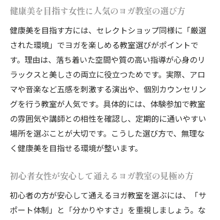
健康とリラクゼーションを両立する日常習
健康美を目指す女性に人気のヨガ教室の選び方
慣の作り方
健康美を目指す方には、セレクトショップ同様に「厳選
セレクトショップ活用で自分らしい健康リ
された環境」でヨガを楽しめる教室選びがポイントで
ズムを築く
す。理由は、落ち着いた空間や質の高い指導が心身のリ
セレクトショップとヨガで叶える理想の毎日
ラックスと美しさの両立に役立つためです。実際、アロ
セレクトショップとヨガ教室で作る理想の
マや音楽など五感を刺激する演出や、個別カウンセリン
暮らし方
グを行う教室が人気です。具体的には、体験参加で教室
毎日を心地よくするセレクトショップとヨ
の雰囲気や講師との相性を確認し、定期的に通いやすい
ガの融合
場所を選ぶことが大切です。こうした選び方で、無理な
理想をカタチにするセレクトショップとヨ
く健康美を目指せる環境が整います。
ガの提案
セレクトショップ活用で日々の充実感を高
初心者女性が安心して通えるヨガ教室の見極め方
める方法
初心者の方が安心して通えるヨガ教室を選ぶには、「サ
ヨガ教室とセレクトショップの相乗効果を
ポート体制」と「分かりやすさ」を重視しましょう。な