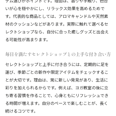
テム選びがポイントです。理由は、香りや手触り、色合
室の魅力
いが心を穏やかにし、リラックス効果を高めるためで
す。代表的な商品としては、アロマキャンドルや天然素
ヨガ初心者が不安なく通える教室を見つけ
材のクッションなどがあります。実際に触れて選べるセ
るコツ
レクトショップなら、自分に合った癒しグッズと出会え
セレクトショップ活用でヨガ教室の情報を
る可能性が高まります。
賢くチェック
セレクトショップで見つける癒しのアイテム体
毎日を満たすセレクトショップとの上手な付き合い方
験
セレクトショップと上手に付き合うには、定期的に足を
ヨガ教室通いが楽しくなるセレクトショッ
運び、季節ごとの新作や限定アイテムをチェックするこ
プの癒しグッズ
とが大切です。理由は、常に新しい発見があり、生活に
セレクトショップで選ぶ心身サポートアイ
彩りを加えられるからです。例えば、ヨガ教室の後に立
テムの体験談
ち寄る習慣を作ることで、心身ともにリフレッシュでき
癒しを深めるセレクトショップ厳選アイテ
る時間が増えます。自分のペースで楽しむことが、長く
ムの魅力
続けるコツです。
ヨガライフを支えるセレクトショップの注