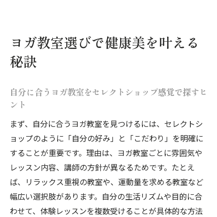
目商品
自宅リラクゼーションに役立つセレクトシ
ヨガ教室選びで健康美を叶える
ョップの選び方
秘訣
セレクトショップ体験で新たな癒しを発見
する方法
自分に合うヨガ教室をセレクトショップ感覚で探すヒ
ヨガ教室の効果を実感するための継続術
ント
セレクトショップ的発想で続けやすいヨガ
まず、自分に合うヨガ教室を見つけるには、セレクトシ
習慣を作る
ョップのように「自分の好み」と「こだわり」を明確に
ヨガ教室とセレクトショップ両方活用の継
することが重要です。理由は、ヨガ教室ごとに雰囲気や
続テクニック
レッスン内容、講師の方針が異なるためです。たとえ
効果を実感しやすいヨガ教室の選び方と続
ば、リラックス重視の教室や、運動量を求める教室など
け方
幅広い選択肢があります。自分の生活リズムや目的に合
セレクトショップ利用でモチベーションを
わせて、体験レッスンを複数受けることが具体的な方法
高める方法