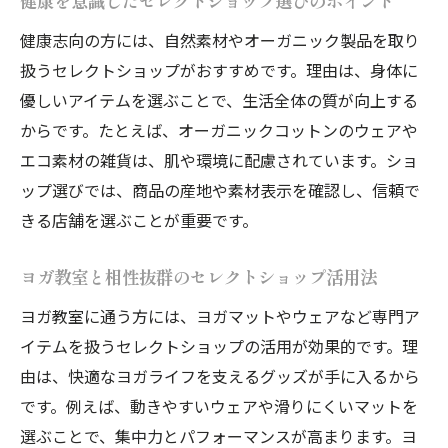
健康を意識したセレクトショップ選びのポイント
初心者女性が安心して通えるヨガ教室の見
健康志向の方には、自然素材やオーガニック製品を取り
極め方
扱うセレクトショップがおすすめです。理由は、身体に
セレクトショップのようにヨガ教室も自分
優しいアイテムを選ぶことで、生活全体の質が向上する
らしく選ぶ
からです。たとえば、オーガニックコットンのウェアや
ヨガ教室選びで失敗しないための事前チェ
エコ素材の雑貨は、肌や環境に配慮されています。ショ
ックポイント
ップ選びでは、商品の産地や素材表示を確認し、信頼で
きる店舗を選ぶことが重要です。
リラクゼーションならセレクトショップもおす
すめ
ヨガ教室と相性抜群のセレクトショップ活用法
セレクトショップで叶えるリラクゼーショ
ヨガ教室に通う方には、ヨガマットやウェアなど専門ア
ン時間の作り方
イテムを扱うセレクトショップの活用が効果的です。理
ヨガ教室帰りに立ち寄りたいセレクトショ
由は、快適なヨガライフを支えるグッズが手に入るから
ップの魅力
です。例えば、動きやすいウェアや滑りにくいマットを
リラクゼーション効果を高めるセレクトシ
選ぶことで、集中力とパフォーマンスが高まります。ヨ
ョップ活用術