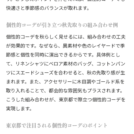
小物使いで秋のムードを演出する方法
快適さと季節感のバランスが取れます。
個性的コーデを格上げする小物選びのポイ
ント
個性的コーデが引き立つ秋先取りの組み合わせ例
夏コーデに秋らしさをプラスする小物テク
個性的コーデを秋らしく見せるには、組み合わせの工夫
東京都で見つける季節感ある小物の活用法
が効果的です。なぜなら、異素材や色のレイヤードで季
個性的コーデに合うアクセサリー選びのコ
節感と個性を同時に演出できるからです。具体例とし
ツ
て、リネンシャツにベロア素材のバッグ、コットンパン
ツにスエードシューズを合わせると、秋の先取り感が生
秋先取りアイテムで個性的コーデを更新
まれます。また、アクセサリーに木目調やゴールド系を
小物使いで秋ムードを強調する組み合わせ
取り入れることで、都会的な雰囲気もプラスされます。
術
こうした組み合わせが、東京都で際立つ個性的コーデを
今注目の個性的コーデアレンジまとめ
実現します。
今注目の個性的コーデ最新アレンジ実例集
東京都で話題の秋先取りコーデアレンジ術
東京都で注目される個性的コーデのポイント
個性的コーデをアップデートする着こなし