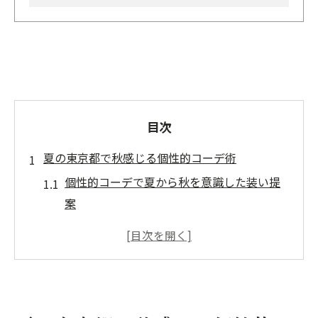
目次
夏の東京都で秋感じる個性的コーデ術
個性的コーデで夏から秋を意識した装い提
案
東京都で映える個性的コーデの季節感の出
し方
夏コーデで秋の雰囲気を組み込む実践テク
ニック
暑さ対策と秋らしさ両立の個性的コーデの