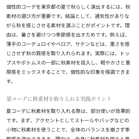
個性的コーデが輝く季節の端境期対応ポイ
個性的コーデを東京都の夏で秋らしく演出するには、秋
ント
素材の選び方が重要です。結論として、通気性がありな
東京都で映える季節感コーデの極意
がら秋を感じさせる素材を選ぶことがポイントです。理
東京都で映える個性的コーデの作り方ガイ
由は、暑さを避けつつ季節感を出すためです。例えば、
ド
薄手のコーデュロイやベロア、サテンなどは、重さを感
街中で目を引く季節感個性的コーデの魅力
じさせず秋の質感を取り入れられます。実際には、トッ
プスやボトムスの一部に秋素材を投入し、軽やかさと重
個性的コーデで季節感を表現する極意まと
厚感をミックスすることで、個性的な印象を強調できま
め
す。
東京都ならではの季節感ミックス術を解説
おしゃれ上級者が実践する個性的コーデの
夏コーデに秋素材を取り入れる実践ポイント
コツ
夏コーデに秋素材を取り入れる際は、部分使いが効果的
季節の変わり目に輝く個性的コーデの極意
です。まず、アクセントとしてストールやバッグなどの
小物に秋素材を使うことで、全体のバランスを崩さず季
節感を演出できます。理由は、全身に秋素材を使うと暑