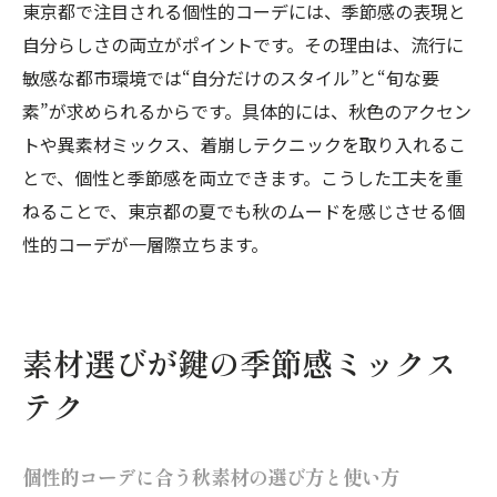
東京都で注目される個性的コーデには、季節感の表現と
案
自分らしさの両立がポイントです。その理由は、流行に
季節感を取り入れた新感覚個性的コーデ術
敏感な都市環境では“自分だけのスタイル”と“旬な要
秋らしさを意識した個性的コーデの工夫
素”が求められるからです。具体的には、秋色のアクセン
トレンドを反映させた個性的コーデまとめ
トや異素材ミックス、着崩しテクニックを取り入れるこ
とで、個性と季節感を両立できます。こうした工夫を重
涼しさと秋らしさを両立するポイント
ねることで、東京都の夏でも秋のムードを感じさせる個
個性的コーデで涼しさと秋らしさを両立す
性的コーデが一層際立ちます。
る方法
通気性と重ね着で実現する季節感コーデ術
東京都で快適さを保つ秋映え個性的コーデ
の秘訣
素材選びが鍵の季節感ミックス
夏素材に秋色をプラスする個性的コーデ例
テク
涼しさキープしつつ秋ムードを演出する着
こなし
個性的コーデに合う秋素材の選び方と使い方