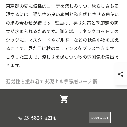
東京都の夏に個性的コーデを楽しみつつ、秋らしさも表
現するには、通気性の良い素材と秋を感じさせる色使い
の組み合わせが鍵です。理由は、暑さ対策と季節感の両
立が求められるためです。例えば、リネンやコットンの
シャツに、マスタードやボルドーなどの秋色小物を加え
ることで、見た目に秋のニュアンスをプラスできます。
こうした工夫で、涼しさを保ちつつ秋の雰囲気を演出で
きます。
通気性と重ね着で実現する季節感コーデ術
東京都の夏は湿度が高いため、通気性の良いアイテムを
選びつつ、軽やかな重ね着が有効です。理由は、昼夜の
気温差や冷房対策も考慮しやすいからです。例えば、シ
03-5823-4214
アー素材のカーディガンやベストをTシャツに重ねるこ
CONTACT
とで、個性的かつ快適なコーデが実現します。透け感の