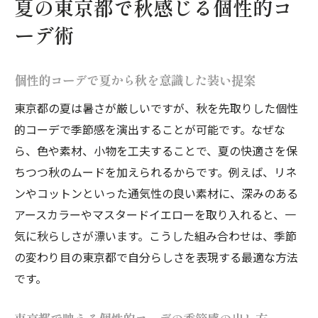
夏の東京都で秋感じる個性的コ
工夫
ーデ術
個性的コーデが引き立つ秋先取りの組み合
わせ例
個性的コーデで夏から秋を意識した装い提案
東京都で注目される個性的コーデのポイン
東京都の夏は暑さが厳しいですが、秋を先取りした個性
ト
的コーデで季節感を演出することが可能です。なぜな
素材選びが鍵の季節感ミックステク
ら、色や素材、小物を工夫することで、夏の快適さを保
個性的コーデに合う秋素材の選び方と使い
ちつつ秋のムードを加えられるからです。例えば、リネ
方
ンやコットンといった通気性の良い素材に、深みのある
夏コーデに秋素材を取り入れる実践ポイン
アースカラーやマスタードイエローを取り入れると、一
ト
気に秋らしさが漂います。こうした組み合わせは、季節
快適性を損なわない個性的コーデ素材の工
の変わり目の東京都で自分らしさを表現する最適な方法
夫
です。
東京都で見つかる季節感ある素材使いの極
意