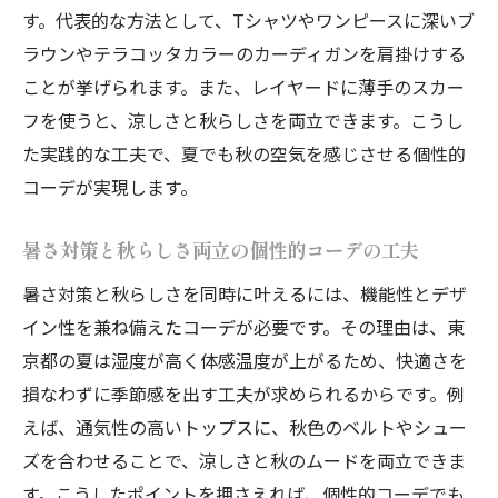
コツ
す。代表的な方法として、Tシャツやワンピースに深いブ
秋の気配が漂う個性的コーデの着こなし術
ラウンやテラコッタカラーのカーディガンを肩掛けする
軽やかさと深みを両立する着こなし方
ことが挙げられます。また、レイヤードに薄手のスカー
個性的コーデで軽やかさと深みを表現する
フを使うと、涼しさと秋らしさを両立できます。こうし
方法
た実践的な工夫で、夏でも秋の空気を感じさせる個性的
コーデが実現します。
夏の涼しさと秋の奥行きを融合させる着こ
なし
暑さ対策と秋らしさ両立の個性的コーデの工夫
東京都で注目される抜け感ある個性的コー
暑さ対策と秋らしさを同時に叶えるには、機能性とデザ
デ術
イン性を兼ね備えたコーデが必要です。その理由は、東
深みカラーを使った個性的コーデの実践ア
京都の夏は湿度が高く体感温度が上がるため、快適さを
イデア
損なわずに季節感を出す工夫が求められるからです。例
軽やか素材と秋色のバランスを取る工夫
えば、通気性の高いトップスに、秋色のベルトやシュー
個性的コーデで季節感を巧みに操るテクニ
ズを合わせることで、涼しさと秋のムードを両立できま
ック
す。こうしたポイントを押さえれば、個性的コーデでも