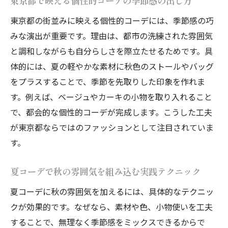
東京都で映える個性的コーデの季節感の出し方
個性的コーデに映える異素材ミックスのコ
東京都の街並みに映える個性的コーデには、季節感の巧
ツ
みな演出が重要です。理由は、都市の洗練された雰囲気
夏から秋へ移行する素材選びと個性的コー
と調和しながらも自分らしさを際立たせるためです。具
デ
体的には、夏の軽やかな素材に秋色のストールやバッグ
をプラスすることで、季節を先取りした印象を作れま
秋を先取りした夏コーデの秘訣とは
す。例えば、ベージュやカーキの小物を取り入れること
個性的コーデで秋らしさを先取りする発想
で、都会的な個性的コーデが完成します。こうした工夫
法
が東京都ならではのファッションとして注目されていま
夏コーデに秋要素を加えるさりげないテク
す。
ニック
東京都で人気の秋先取り個性的コーデ例紹
夏コーデで秋の雰囲気を組み込む実践テクニック
介
夏コーデに秋の雰囲気を加えるには、具体的なテクニッ
軽やかさと秋ムード両立のポイントを解説
クが効果的です。なぜなら、素材や色、小物使いを工夫
個性的コーデで季節の変わり目を演出する
することで、無理なく季節感をミックスできるからで