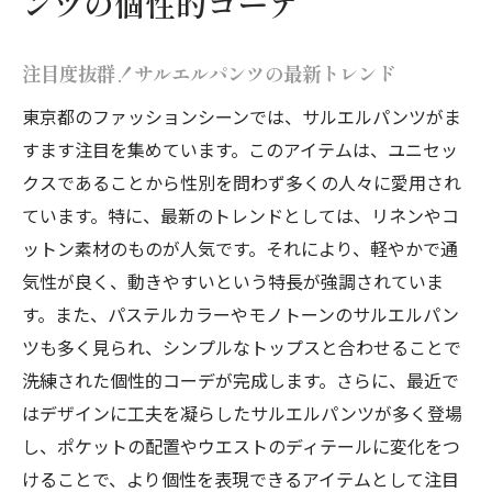
ンツの個性的コーデ
注目度抜群！サルエルパンツの最新トレンド
東京都のファッションシーンでは、サルエルパンツがま
すます注目を集めています。このアイテムは、ユニセッ
クスであることから性別を問わず多くの人々に愛用され
ています。特に、最新のトレンドとしては、リネンやコ
ットン素材のものが人気です。それにより、軽やかで通
気性が良く、動きやすいという特長が強調されていま
す。また、パステルカラーやモノトーンのサルエルパン
ツも多く見られ、シンプルなトップスと合わせることで
洗練された個性的コーデが完成します。さらに、最近で
はデザインに工夫を凝らしたサルエルパンツが多く登場
し、ポケットの配置やウエストのディテールに変化をつ
けることで、より個性を表現できるアイテムとして注目