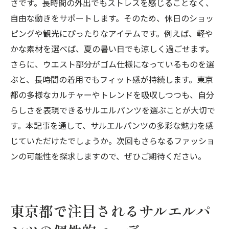
さです。長時間の外出でもストレスを感じることなく、
自由な動きをサポートします。そのため、休日のショッ
ピングや観光にぴったりなアイテムです。例えば、軽や
かな素材を選べば、夏の暑い日でも涼しく過ごせます。
さらに、ウエスト部分がゴム仕様になっているものを選
ぶと、長時間の着用でもフィット感が持続します。東京
都の多様なカルチャーやトレンドを吸収しつつも、自分
らしさを表現できるサルエルパンツを選ぶことが大切で
す。本記事を通して、サルエルパンツの多彩な魅力を感
じていただけたでしょうか。次回もさらなるファッショ
ンの可能性を探求しますので、ぜひご期待ください。
東京都で注目されるサルエルパ