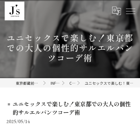
ユニセックスで楽しむ！東京都
での大人の個性的サルエルパン
ツコーデ術
東京都蔵前のセレクトショップならJ's
INFORMATION
COLUMN
ユニセックスで楽しむ！東京都での大人の個性的サルエルパンツコーデ術
ユニセックスで楽しむ！東京都での大人の個性
的サルエルパンツコーデ術
2025/05/14