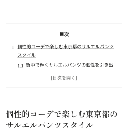
目次
個性的コーデで楽しむ東京都のサルエルパンツ
スタイル
街中で輝くサルエルパンツの個性を引き出
す方法
東京都のファッションアイコンが選ぶサル
エルパンツ
季節に合わせたサルエルパンツのコーディ
ネート術
個性的コーデで楽しむ東京都の
サルエルパンツを使ったユニセックススタ
サルエルパンツスタイル
イルの秘訣