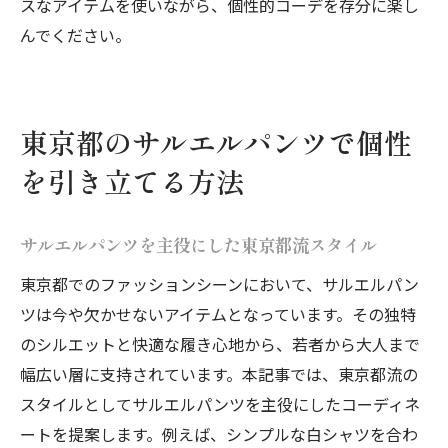
スなアイテムを使いながら、個性的コーデを存分に楽し
んでください。
東京都のサルエルパンツで個性
を引き立てる方法
サルエルパンツを主役にした東京都流スタイル
東京都でのファッションシーンにおいて、サルエルパン
ツは今や欠かせないアイテムとなっています。その独特
のシルエットと快適な履き心地から、若者から大人まで
幅広い層に支持されています。本記事では、東京都流の
スタイルとしてサルエルパンツを主役にしたコーディネ
ートを提案します。例えば、シンプルな白シャツを合わ