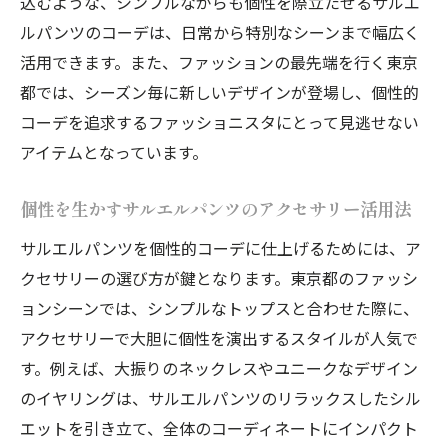
込むような、シンプルながらも個性を際立たせるサルエ
ルパンツのコーデは、日常から特別なシーンまで幅広く
活用できます。また、ファッションの最先端を行く東京
都では、シーズン毎に新しいデザインが登場し、個性的
コーデを追求するファッショニスタにとって見逃せない
アイテムとなっています。
個性を生かすサルエルパンツのアクセサリー活用法
サルエルパンツを個性的コーデに仕上げるためには、ア
クセサリーの選び方が鍵となります。東京都のファッシ
ョンシーンでは、シンプルなトップスと合わせた際に、
アクセサリーで大胆に個性を演出するスタイルが人気で
す。例えば、大振りのネックレスやユニークなデザイン
のイヤリングは、サルエルパンツのリラックスしたシル
エットを引き立て、全体のコーディネートにインパクト