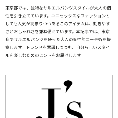
東京都では、独特なサルエルパンツスタイルが大人の個
性を引き立てています。ユニセックスなファッションと
しても人気が高まりつつあるこのアイテムは、動きやす
さとおしゃれさを兼ね備えています。本記事では、東京
都でサルエルパンツを使った大人の個性的コーデ術を提
案します。トレンドを意識しつつも、自分らしいスタイ
ルを楽しむためのヒントをお届けします。