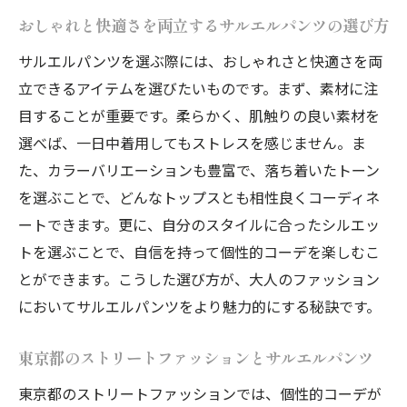
おしゃれと快適さを両立するサルエルパンツの選び方
サルエルパンツを選ぶ際には、おしゃれさと快適さを両
立できるアイテムを選びたいものです。まず、素材に注
目することが重要です。柔らかく、肌触りの良い素材を
選べば、一日中着用してもストレスを感じません。ま
た、カラーバリエーションも豊富で、落ち着いたトーン
を選ぶことで、どんなトップスとも相性良くコーディネ
ートできます。更に、自分のスタイルに合ったシルエッ
トを選ぶことで、自信を持って個性的コーデを楽しむこ
とができます。こうした選び方が、大人のファッション
においてサルエルパンツをより魅力的にする秘訣です。
東京都のストリートファッションとサルエルパンツ
東京都のストリートファッションでは、個性的コーデが