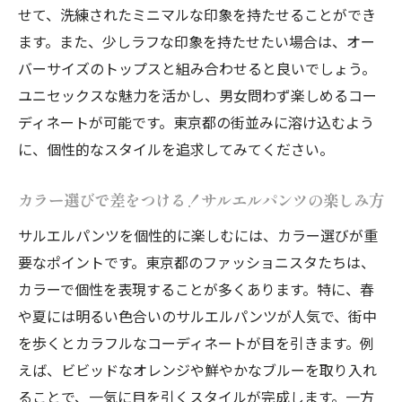
せて、洗練されたミニマルな印象を持たせることができ
ます。また、少しラフな印象を持たせたい場合は、オー
バーサイズのトップスと組み合わせると良いでしょう。
ユニセックスな魅力を活かし、男女問わず楽しめるコー
ディネートが可能です。東京都の街並みに溶け込むよう
に、個性的なスタイルを追求してみてください。
カラー選びで差をつける！サルエルパンツの楽しみ方
サルエルパンツを個性的に楽しむには、カラー選びが重
要なポイントです。東京都のファッショニスタたちは、
カラーで個性を表現することが多くあります。特に、春
や夏には明るい色合いのサルエルパンツが人気で、街中
を歩くとカラフルなコーディネートが目を引きます。例
えば、ビビッドなオレンジや鮮やかなブルーを取り入れ
ることで、一気に目を引くスタイルが完成します。一方