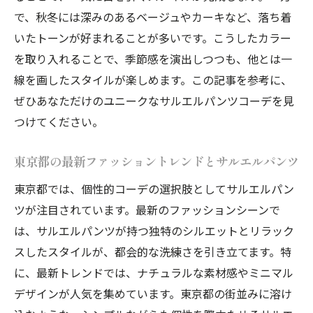
で、秋冬には深みのあるベージュやカーキなど、落ち着
いたトーンが好まれることが多いです。こうしたカラー
を取り入れることで、季節感を演出しつつも、他とは一
線を画したスタイルが楽しめます。この記事を参考に、
ぜひあなただけのユニークなサルエルパンツコーデを見
つけてください。
東京都の最新ファッショントレンドとサルエルパンツ
東京都では、個性的コーデの選択肢としてサルエルパン
ツが注目されています。最新のファッションシーンで
は、サルエルパンツが持つ独特のシルエットとリラック
スしたスタイルが、都会的な洗練さを引き立てます。特
に、最新トレンドでは、ナチュラルな素材感やミニマル
デザインが人気を集めています。東京都の街並みに溶け