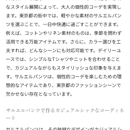
なスタイル展開によって、大人の個性的コーデを実現し
ます。東京都の街中では、軽やかな素材のサルエルパン
ツを選ぶことで、一日中快適に過ごすことができます。
例えば、コットンやリネン素材のものは、季節を問わず
活用できる万能アイテムです。さらに、カラー選びを工
夫すれば、どんなシーンにも対応可能です。デイリーユ
ースでは、シンプルなTシャツやニットを合わせること
で、カジュアルながらもスタイリッシュな印象を与えま
す。サルエルパンツは、個性的コーデを楽しむための理
想的なアイテムであり、東京都のファッションシーンで
欠かせない存在となっています。
サルエルパンツで作るカジュアルシックなコーディネ
ート
サルエルパンツは、その独特なデザインがカジュアルシ