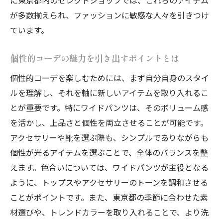
シンプルトップスとワイドパンツで完成する洗
が多数揃えられ、ファッションに敏感な人々を引きつけ
練された大人スタイル
ています。
シンプルトップスで引き立つワイドパンツ
スタイル
個性的コーデの魅力を引き出すポイントとは
洗練された印象を与えるトップスの選び方
個性的コーデを楽しむためには、まず自分自身のスタイ
大人のスタイルに欠かせない基本アイテム
ルを理解し、それを軸に新しいアイテムを取り入れるこ
シンプル＆エレガントなスタイルの秘訣
とが重要です。特にワイドパンツは、そのボリューム感
ワードローブに追加すべきシンプルトップ
を活かし、上品さと個性を両立させることが可能です。
ス
アクセサリーや靴を選ぶ際も、シンプルでありながらも
個性が光るアイテムを選ぶことで、全体のバランスを整
日常で取り入れる大人スタイルのコツ
えます。色合いについては、ワイドパンツが主役となる
2025年春夏東京都の街に映えるワイドパンツコ
ように、トップスやアクセサリーのトーンを調和させる
ーデの秘訣
ことがポイントです。また、東京都の季節に合わせた素
東京都に馴染むワイドパンツの色選び
材選びや、トレンドカラーを取り入れることで、より洗
春夏の季節感を取り入れたスタイリング