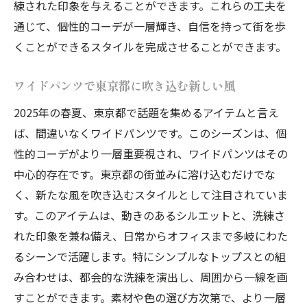
練された印象を与えることができます。これらの工夫を
東京都の街と調和するコーディネート
通じて、個性的コーデが一層輝き、自信を持って街を歩
ワイドパンツで引き立つ街の魅力
くことができるスタイルを完成させることができます。
トレンドを反映させたワイドパンツの新提
案
ワイドパンツで東京都に吹き込む新しい風
ワイドパンツと季節の小物で華やかさをプ
2025年の春夏、東京都で話題を集めるアイテムと言え
ラス
ば、間違いなくワイドパンツです。このシーズンは、個
30代からの個性的ファッションワイドパンツの
性的コーデがより一層重要視され、ワイドパンツはその
魅力
中心的存在です。東京都の街並みに溶け込むだけでな
く、新たな風を吹き込むスタイルとして注目されていま
30代の方におすすめのワイドパンツスタイ
す。このアイテムは、動きのあるシルエットと、洗練さ
ル
れた印象を兼ね備え、日常からオフィスまで多岐にわた
個性的コーデで実現する大人の余裕
るシーンで活躍します。特にシンプルなトップスとの組
年齢を重ねるごとに楽しむファッションの
み合わせは、都会的な洗練を演出し、周囲から一線を画
秘訣
すことができます。素材や色の選び方次第で、より一層
ワイドパンツがもたらす大人ファッション