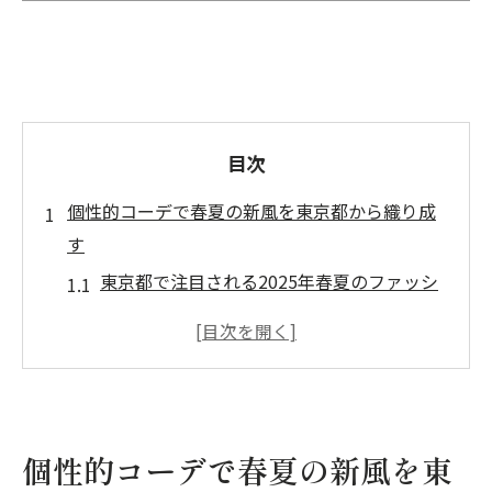
目次
個性的コーデで春夏の新風を東京都から織り成
す
東京都で注目される2025年春夏のファッシ
ョントレンド
個性的コーデの魅力を引き出すポイントと
は
ワイドパンツで東京都に吹き込む新しい風
春夏の個性派スタイルを楽しむためのヒン
個性的コーデで春夏の新風を東
ト