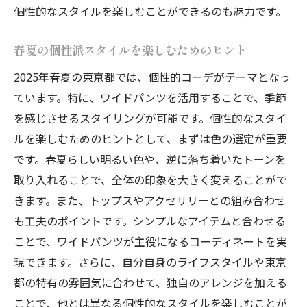
個性的なスタイルを楽しむことができるのも魅力です。
の進化
30代の魅力を引き出すカジュアルスタイル
春夏の個性派スタイルを楽しむためのヒント
自分らしいスタイルを見つけるためのヒン
2025年春夏の東京都では、個性的コーデがテーマとなっ
ト
ています。特に、ワイドパンツを活用することで、季節
オフィスカジュアルを個性的に変えるワイドパ
を感じさせるスタイリングが可能です。個性的なスタイ
ンツ活用術
ルを楽しむためのヒントとして、まずは色の選定が重要
オフィスでも使えるワイドパンツの選び方
です。春夏らしい明るい色や、逆に落ち着いたトーンを
個性を反映させた洗練オフィススタイル
取り入れることで、全体の印象を大きく変えることがで
きます。また、トップスやアクセサリーとの組み合わせ
ワイドパンツでオフィスカジュアルに新風
も工夫のポイントです。シンプルなアイテムと合わせる
を
ことで、ワイドパンツが主役になるコーディネートを実
ビジネスシーンでの個性的コーデの提案
現できます。さらに、自分自身のライフスタイルや東京
オフィスで映えるアクセサリーの選び方
都の特有の雰囲気に合わせて、独自のアレンジを加える
職場で差をつける大人のファッション
ことで、他とは異なる個性的なスタイルを楽しむことが