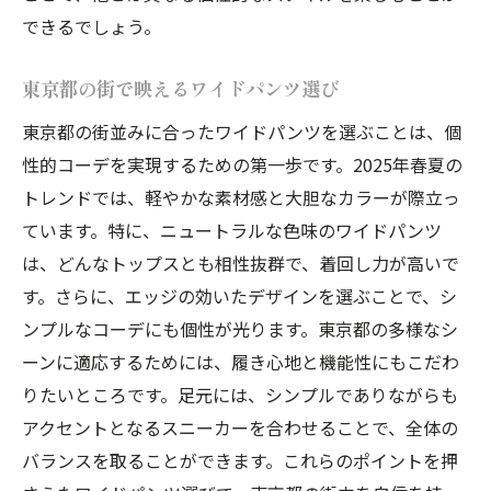
東京都で差をつける大人のワイドパンツコーデ
できるでしょう。
東京都で注目の大人スタイル
ワイドパンツで表現する東京都らしい個性
東京都の街で映えるワイドパンツ選び
街で映えるワイドパンツの着こなし
東京都の街並みに合ったワイドパンツを選ぶことは、個
大人のスタイルに欠かせないポイント
性的コーデを実現するための第一歩です。2025年春夏の
トレンドでは、軽やかな素材感と大胆なカラーが際立っ
東京都のトレンドに合わせたコーディネー
ています。特に、ニュートラルな色味のワイドパンツ
ト
は、どんなトップスとも相性抜群で、着回し力が高いで
他と差をつけるためのスタイルテクニック
す。さらに、エッジの効いたデザインを選ぶことで、シ
日常と特別をつなぐ個性派ワイドパンツスタイ
ンプルなコーデにも個性が光ります。東京都の多様なシ
ルのすすめ
ーンに適応するためには、履き心地と機能性にもこだわ
日常に取り入れるワイドパンツの魅力
りたいところです。足元には、シンプルでありながらも
特別な日にも対応するスタイルの秘訣
アクセントとなるスニーカーを合わせることで、全体の
ワイドパンツで新たなスタイルに挑戦
バランスを取ることができます。これらのポイントを押
日常を華やかにするファッションテクニッ