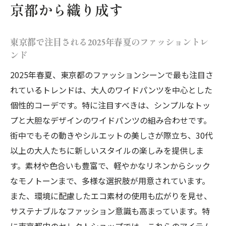
京都から織り成す
東京都の街で映えるワイドパンツ選び
個性を際立たせるアクセサリーの選び方
東京都で注目される2025年春夏のファッショントレ
ワイドパンツで大人の魅力を引き出す個性派コ
ンド
ーデ
2025年春夏、東京都のファッションシーンで最も注目さ
大人のワードローブに欠かせないワイドパ
れているトレンドは、大人のワイドパンツを中心とした
ンツ
個性的コーデです。特に注目すべきは、シンプルなトッ
シンプルさと個性を融合させたスタイルの
プと大胆なデザインのワイドパンツの組み合わせです。
作り方
街中でもその動きやシルエットの美しさが際立ち、30代
ワイドパンツが与える洗練された印象
以上の大人たちに新しいスタイルの楽しみを提供しま
す。素材や色合いも豊富で、軽やかなリネンからシック
大人の余裕を感じさせるワイドパンツの選
なモノトーンまで、多様な選択肢が用意されています。
び方
また、環境に配慮したエコ素材の使用も広がりを見せ、
素材選びで変わる個性派コーデの魅力
サステナブルなファッション意識も高まっています。特
ワイドパンツで表現する大人の魅力
に東京都内のセレクトショップでは、これらのアイテム