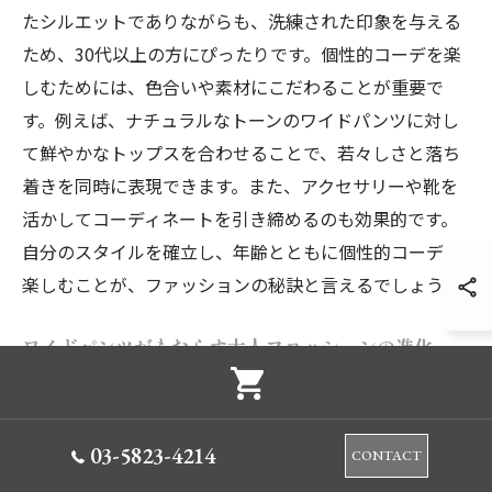
たシルエットでありながらも、洗練された印象を与える
ため、30代以上の方にぴったりです。個性的コーデを楽
しむためには、色合いや素材にこだわることが重要で
す。例えば、ナチュラルなトーンのワイドパンツに対し
て鮮やかなトップスを合わせることで、若々しさと落ち
着きを同時に表現できます。また、アクセサリーや靴を
活かしてコーディネートを引き締めるのも効果的です。
自分のスタイルを確立し、年齢とともに個性的コーデを
楽しむことが、ファッションの秘訣と言えるでしょう。
ワイドパンツがもたらす大人ファッションの進化
ワイドパンツは、ただの流行アイテムではなく、大人の
ファッションに革新をもたらすキーピースです。2025年
03-5823-4214
の春夏、東京都での個性的コーデにおいて、このアイテ
CONTACT
ムは新たなスタイルを形成します。動きやすさとエレガ