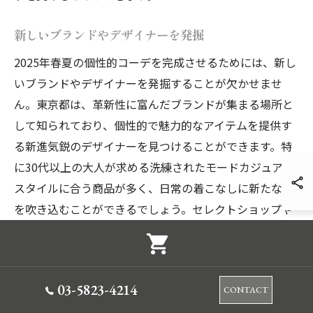
新しいブランドやデザイナーを発掘
2025年春夏の個性的コーデを完成させるためには、新し
いブランドやデザイナーを発掘することが欠かせませ
ん。東京都は、革新性に富んだブランドが集まる場所と
して知られており、個性的で魅力的なアイテムを提供す
る新進気鋭のデザイナーを見つけることができます。特
に30代以上の大人が求める洗練されたモードカジュアル
スタイルに合う商品が多く、日常の着こなしに新たな風
を吹き込むことができるでしょう。セレクトショップや
ファッションショーを訪れることで、トレンドの最前線
に立つブランドと出会い、その独自のデザインやコンセ
プトを自分のスタイルに取り入れることが可能です。こ
03-5823-4214
CONTACT
のような活動を通じて、個性的なコーデを実現し、他人