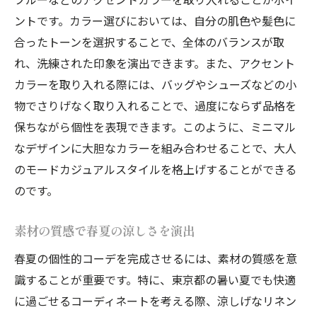
ニュートラルカラーをベースに鮮やかさを
ントです。カラー選びにおいては、自分の肌色や髪色に
プラス
合ったトーンを選択することで、全体のバランスが取
シンプルアイテムにモードなアクセントを
れ、洗練された印象を演出できます。また、アクセント
シティライフに合う実用的なコーディネー
カラーを取り入れる際には、バッグやシューズなどの小
ト
物でさりげなく取り入れることで、過度にならず品格を
保ちながら個性を表現できます。このように、ミニマル
独自の感性を活かしたスタイル作り
なデザインに大胆なカラーを組み合わせることで、大人
日常に取り入れるファッションアートの視
のモードカジュアルスタイルを格上げすることができる
点
のです。
個性的コーデで表現する自分らしさと洗練され
たスタイル
素材の質感で春夏の涼しさを演出
パーソナリティを反映させるコーディネー
春夏の個性的コーデを完成させるには、素材の質感を意
ト
識することが重要です。特に、東京都の暑い夏でも快適
オンオフどちらでも使える万能スタイル
に過ごせるコーディネートを考える際、涼しげなリネン
トレンドを自分流にアレンジ