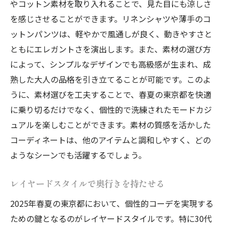
やコットン素材を取り入れることで、見た目にも涼しさ
ヴィンテージアイテムで個性を引き出す
を感じさせることができます。リネンシャツや薄手のコ
スローファッションで持続可能なスタイル
ットンパンツは、軽やかで風通しが良く、動きやすさと
自信を持って着こなすためのヒント
ともにエレガントさを演出します。また、素材の選び方
によって、シンプルなデザインでも高級感が生まれ、成
東京の街を彩る30代以上のためのモードカジュ
熟した大人の品格を引き立てることが可能です。このよ
アルの新提案
うに、素材選びを工夫することで、春夏の東京都を快適
都市生活に彩りを与えるファッション
に乗り切るだけでなく、個性的で洗練されたモードカジ
毎日の装いにサプライズを加える
ュアルを楽しむことができます。素材の質感を活かした
エッジの効いたデザインを取り入れる
コーディネートは、他のアイテムと調和しやすく、どの
上質な素材で作るラグジュアリーな日常
ようなシーンでも活躍するでしょう。
季節に合わせたスタイルチェンジのコツ
持続可能なファッションで未来を意識
レイヤードスタイルで奥行きを持たせる
2025年春夏の東京都において、個性的コーデを実現する
ための鍵となるのがレイヤードスタイルです。特に30代