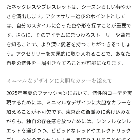
洗練された小物使いで印象をアップ
たネックレスやブレスレットは、シーズンらしい軽やか
2025年の春夏を彩る個性的コーデに挑戦する方
さを演出します。アクセサリー選びのポイントとして
法
は、自分のスタイルに合った色や形を探すことが重要で
ファッションイベントで最新トレンドをチ
す。さらに、そのアイテムにまつわるストーリーや背景
ェック
を知ることで、より深い愛着を持つことができるでしょ
パーソナルスタイリストのアドバイスを活
う。アクセサリーを効果的に取り入れることで、あなた
用
自身の個性を一層引き立てることが可能になります。
自分のスタイルを見直すきっかけ作り
ミニマルなデザインに大胆なカラーを添えて
新しいブランドやデザイナーを発掘
2025年春夏のファッションにおいて、個性的コーデを実
ファッションコミュニティで意見交換
現するためには、ミニマルなデザインに大胆なカラーを
大胆なチャレンジで新しい自分を発見
加えることが不可欠です。東京都の街並みに溶け込みな
シンプルと大胆の融合！東京都で注目のモード
がらも、独自の存在感を放つためには、シンプルなシル
カジュアル
エットを選びつつ、ビビッドなレッドやエレクトリック
シルエットで遊ぶ大胆なデザイン
ブルーなどのアクセントカラーを取り入れることがポイ