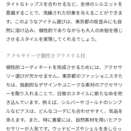
タイトなトップスを合わせるなど、全体のシルエットを
流行を取り入れつつも自分らしさを大事に
意識することで、洗練された印象を与えることができま
個性的デザインで日常を特別に
す。このようなアイテム選びは、東京都の街並みにも自
成熟した魅力を引き出すファッションの秘
然に溶け込み、個性的でありながらも大人の余裕を感じ
訣
させるスタイルを実現してくれるでしょう。
アートのようなコーディネートを楽しむ
東京の多様性を映し出すファッション
アクセサリーで個性をプラスする技
成熟した大人のスタイルを輝かせる個性的コー
個性的コーディネートを完成させるためには、アクセサ
デの秘訣
リー選びが欠かせません。東京都のファッショニスタた
知的で洗練された印象を与えるコツ
ちは、独創的なデザインやユニークな素材のアクセサリ
名品アイテムで揃えるワードローブ
ーを取り入れることで、日常のスタイルに新たな命を吹
き込んでいます。例えば、シルバーやゴールドのシンプ
自分に似合う色と形を見つける
ルなピアスは、どんなコーデにも合わせやすく、気品を
ストーリーのあるファッションを楽しむ
添えます。また、特に春夏には、自然素材を用いたアク
シーンに合わせたコーディネートの工夫
セサリーが人気です。ウッドビーズやシェルをあしらっ