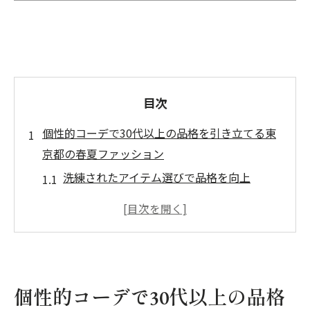
目次
個性的コーデで30代以上の品格を引き立てる東
京都の春夏ファッション
洗練されたアイテム選びで品格を向上
アクセサリーで個性をプラスする技
ミニマルなデザインに大胆なカラーを添え
て
素材の質感で春夏の涼しさを演出
レイヤードスタイルで奥行きを持たせる
個性的コーデで30代以上の品格