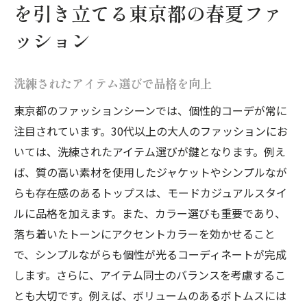
東京都の街並みに溶け込むシックなコーデ
を引き立てる東京都の春夏ファ
モードカジュアルの魅力を解き明かす2025年の
ッション
着こなし術
トレンドを取り入れたモードカジュアルの
洗練されたアイテム選びで品格を向上
魅力
東京都のファッションシーンでは、個性的コーデが常に
シンプルと大胆のバランスで魅せる技
注目されています。30代以上の大人のファッションにお
季節感を意識した色使いの工夫
いては、洗練されたアイテム選びが鍵となります。例え
大人の余裕を感じさせるカジュアルスタイ
ば、質の高い素材を使用したジャケットやシンプルなが
ル
らも存在感のあるトップスは、モードカジュアルスタイ
異素材ミックスで個性を際立たせる
ルに品格を加えます。また、カラー選びも重要であり、
アクセントとなる小物を効果的に使う
落ち着いたトーンにアクセントカラーを効かせること
東京都発！大人のための個性的コーデがもたら
で、シンプルながらも個性が光るコーディネートが完成
す新しい風
します。さらに、アイテム同士のバランスを考慮するこ
とも大切です。例えば、ボリュームのあるボトムスには
街角で目を引く大人のコーディネート