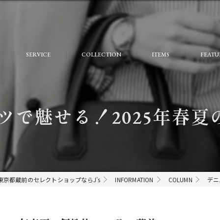
SERVICE
COLLECTION
ITEMS
FEATU
FAQ
おしゃ
大人
で魅せる！2025年春夏の
個性的
モード
ストリ
東京都蔵前のセレクトショップならJ's
INFORMATION
COLUMN
デニ