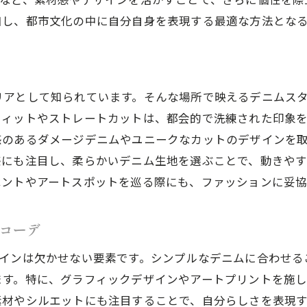
個性を引き出す蔵前流デニムとTシャツの組み合わせ
和し、都市文化の中に自分自身を表現する最適な方法とな
ニムとTシャツで作る個性的コーデ蔵前の都会的スタイル
蔵前の街並みに溶け込むデニムスタイル
Tシャツで魅せる都会的なコーデ術
リアとして知られています。そんな場所で映えるデニムス
デニムで作る蔵前の洗練されたスタイル
フィットやストレートカットは、都会的で洗練された印象
蔵前でデニムとTシャツを着こなすポイント
感のあるダメージデニムやユニークなカットのデザインを
都会的な個性を引き出すデニムとTシャツ
感にも注目し、柔らかいデニム生地を選ぶことで、動きや
蔵前スタイルをリードするデニムの選び方
ベントやアートスポットを巡る際にも、ファッションに妥
の爽やかさを纏う蔵前の個性的コーデデニムとTシャツの
春の蔵前で輝くデニム選びのコツ
コーデ
Tシャツで演出する春らしさの秘訣
インは欠かせない要素です。シンプルなデニムに合わせる
デニムとTシャツで春の爽やかさを表現
ます。特に、グラフィックデザインやアートプリントを施し
蔵前の風景に合う春コーデのポイント
素材やシルエットにも注目することで、自分らしさを表現