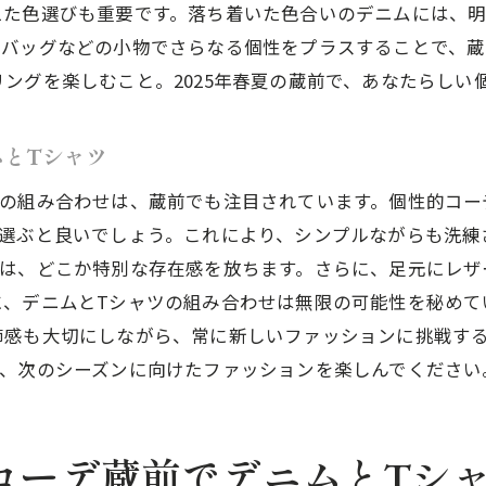
えた色選びも重要です。落ち着いた色合いのデニムには、明
デニムとTシャツで作る最旬のコーディネート
やバッグなどの小物でさらなる個性をプラスすることで、蔵
都会のトレンドを取り入れた個性的コーデ
ングを楽しむこと。2025年春夏の蔵前で、あなたらしい
蔵前で注目のデニムとTシャツの着こなし
ニムとTシャツで個性を引き出す蔵前流春夏コーデ
ムとTシャツ
蔵前で魅せるデニムとTシャツの春夏スタイル
ツの組み合わせは、蔵前でも注目されています。個性的コー
個性を際立たせるデニムの選び方
を選ぶと良いでしょう。これにより、シンプルながらも洗練
蔵前で映えるTシャツコーデのコツ
ツは、どこか特別な存在感を放ちます。さらに、足元にレザ
デニムとTシャツで作る春夏の印象的なスタイル
、デニムとTシャツの組み合わせは無限の可能性を秘めてい
蔵前の街に溶け込む個性的なコーデ
節感も大切にしながら、常に新しいファッションに挑戦す
デニムとTシャツで楽しむ蔵前の春夏ファッション
し、次のシーズンに向けたファッションを楽しんでください
前で映える2025年春夏デニムとTシャツの個性的コーデ指
蔵前で注目されるデニムとTシャツの組み合わせ
的コーデ蔵前でデニムとTシ
2025年春夏のトレンドを反映したデニムスタイル