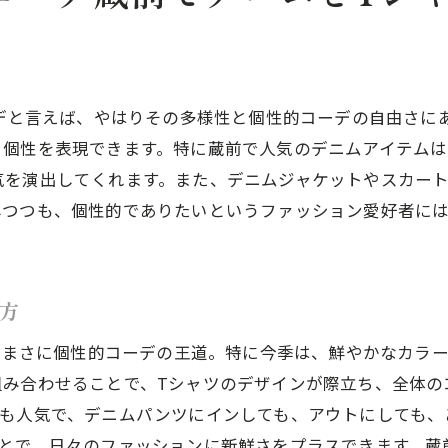
蔵前で映えるTシャツ選びのポイント
デニムとTシャツで楽しむ個性的な蔵前スタイル
都会の風景に溶け込むデニムコーデ
ーデと言えば、やはりその多様性と個性的コーデの自由さに
春夏に輝くデニムとTシャツの着こなし
る個性を表現できます。特に蔵前で人気のデニムアイテム
気を演出してくれます。また、デニムジャケットやスカー
しつつも、個性的でありたいというファッション愛好者に
方
せはまさに個性的コーデの王道。特に今季は、鮮やかなカラ
組み合わせることで、Tシャツのデザインが際立ち、全体の
ツも人気で、デニムパンツにインしても、アウトにしても、
ことで、日々のファッションに新鮮さをプラスできます。蔵