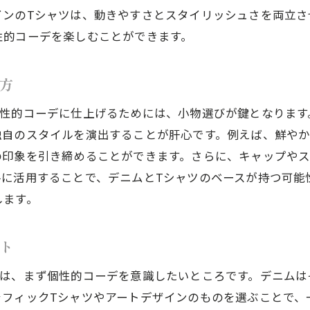
春の蔵前で目立つデニムスタイル
インのTシャツは、動きやすさとスタイリッシュさを両立さ
デニムとTシャツで作る春の個性的コーデ
性的コーデを楽しむことができます。
前で目立つ2025年春夏の個性的コーデデニム×Tシャツ
蔵前で人気のデニムとTシャツの組み合わせ
方
2025年春夏に注目のデニムスタイル
個性的コーデに仕上げるためには、小物選びが鍵となります
蔵前で映えるTシャツの選び方
独自のスタイルを演出することが肝心です。例えば、鮮や
の印象を引き締めることができます。さらに、キャップや
デニムとTシャツで引き立つ個性的なコーデ
手に活用することで、デニムとTシャツのベースが持つ可能
都会で目立つデニムの着こなし方
します。
蔵前でトレンドをリードするデニム×Tシャツ
性的コーデを楽しむ蔵前のデニムとTシャツの最旬スタイ
ト
蔵前で楽しむデニムとTシャツの最新スタイル
には、まず個性的コーデを意識したいところです。デニムは
個性的なファッションを引き出すデニムの選び方
ラフィックTシャツやアートデザインのものを選ぶことで、
蔵前で映えるTシャツスタイルのポイント