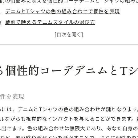
前の街並みに映える個性的コーデデニムとTシャツの組み
デニムとTシャツの色の組み合わせで個性を表現
蔵前で映えるデニムスタイルの選び方
Tシャツのデザインで差をつける蔵前流コーデ
デニムとTシャツに合わせる小物の選び方
蔵前でデニムとTシャツを楽しむポイント
都会的ファッションに取り入れるデニムとTシャツ
る個性的コーデデニムとT
025年春夏の個性的コーデ蔵前でデニムとTシャツが主役
蔵前で選ぶ2025年春夏のデニムコーデ
性を表現
Tシャツの新トレンドとデニムの合わせ方
蔵前のストリートに映えるデニムコーデの特徴
るには、デニムとTシャツの色の組み合わせが鍵となります
プルながらも視覚的なインパクトを与えることができます。
2025年春夏に注目のTシャツデザイン
し出せます。色の組み合わせは無限大であり、あなた自身
デニムとTシャツで作る季節感のあるコーデ
トなど、素材感やデザインを活かすことで、さらに個性を際