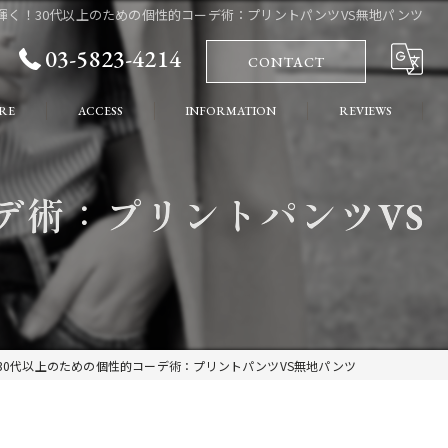
輝く！30代以上のための個性的コーデ術：プリントパンツVS無地パンツ
03-5823-4214
CONTACT
RE
ACCESS
INFORMATION
REVIEWS
れ
COLUMN
デ術：プリントパンツVS
ート
30代以上のための個性的コーデ術：プリントパンツVS無地パンツ