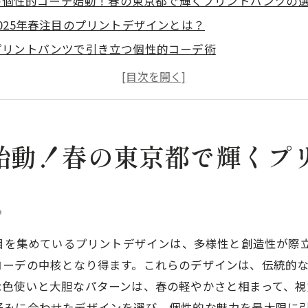
の個性的コーデ始動！春の東京都で輝くプリントパンツの
2025年春注目のプリントデザインとは？
プリントパンツで引き立つ個性的コーデ術
大人らしさを演出するプリントパンツの選び方
東京都でプリントパンツを楽しむためのスタイリングポイ
プリントパンツと相性抜群のトップス選び
春の東京都で個性を引き出すプリントパンツ活用法
始動！春の東京都で輝くプ
的コーデで差をつける春の東京都30代以上向け無地パンツ
無地パンツで魅せる洗練された個性的コーデ
？
コーデに深みを与える無地パンツの選び方
東京都の大人ファッションに無地パンツが欠かせない理由
注目を集めているプリントデザインは、多様性と創造性が際
コーデの中核となり得ます。これらのデザインは、伝統的
無地パンツを活かすための春の小物選び
な色使いと大胆なパターンは、春の軽やかさと相まって、視
シンプルでいて個性的な無地パンツのコーデ術
好みに合わせたデザインを選び、個性的な魅力を最大限に