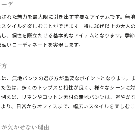
コーデ
大人の個性を引き出すパンツ選びのヒント
練された魅力を最大限に引き出す重要なアイテムです。無
プリントと無地、それぞれの個性を楽しむコーデ提案
スタイルを楽しむことができます。特に30代以上の大人
東京都の春イベントに合わせたパンツスタイル比較
出し、個性を際立たせる基本的なアイテムとなります。季
個性派コーデを楽しむためのパンツ選択ガイド
象深いコーディネートを実現します。
び方
には、無地パンツの選び方が重要なポイントとなります。
った色は、多くのトップスと相性が良く、様々なシーンに
。例えば、リネンやコットン素材の無地パンツは、軽やか
により、日常からオフィスまで、幅広いスタイルを楽しむこ
ツが欠かせない理由