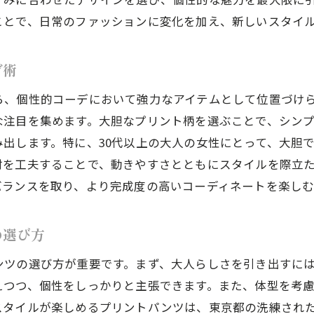
春の東京都で大人の余裕を演出する無地パンツ
ことで、日常のファッションに変化を加え、新しいスタイ
都の春を彩る！個性的コーデで見せるプリントパンツの魔
プリントパンツを主役にした華やかコーデ術
デ術
春の都市散策にぴったりなプリントパンツの魅力
、個性的コーデにおいて強力なアイテムとして位置づけられ
個性的コーデで輝くためのプリントパンツ活用法
な注目を集めます。大胆なプリント柄を選ぶことで、シン
東京都で注目を集めるプリントパンツの選択肢
出します。特に、30代以上の大人の女性にとって、大胆
プリントパンツで季節感を取り入れるスタイリング
材を工夫することで、動きやすさとともにスタイルを際立
大人の個性を引き出すプリントパンツの魅力
バランスを取り、より完成度の高いコーディネートを楽しむ
パンツ派必見！東京都での春の個性的コーデの極意
洗練されたシンプルコーデに無地パンツを取り入れる
の選び方
無地パンツを基にした個性的アクセントの楽しみ方
ンツの選び方が重要です。まず、大人らしさを引き出すに
東京都ならではの無地パンツコーデのポイント
えつつ、個性をしっかりと主張できます。また、体型を考
無地パンツで作る大人の落ち着きと品格
スタイルが楽しめるプリントパンツは、東京都の洗練され