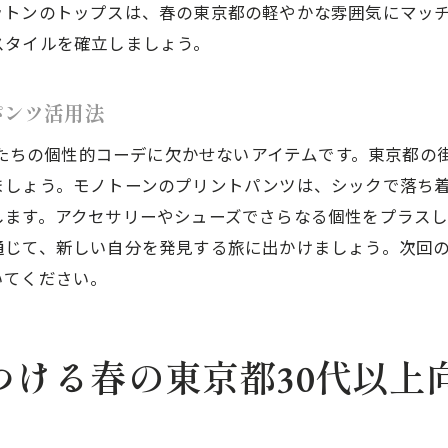
ットンのトップスは、春の東京都の軽やかな雰囲気にマッ
春の東京都でクールに決めるプリントパンツ
スタイルを確立しましょう。
大胆なプリントパンツで街を彩るスタイル提案
大人の個性を活かしたプリントパンツの組み合わせ
パンツ活用法
的コーデで成熟した魅力を引き出す無地パンツの楽しみ方
大人たちの個性的コーデに欠かせないアイテムです。東京都
無地パンツの洗練されたコーデテクニック
ましょう。モノトーンのプリントパンツは、シックで落ち
大人の雰囲気を高める無地パンツの選び方
します。アクセサリーやシューズでさらなる個性をプラス
春の東京都で楽しむ無地パンツの魅力
通じて、新しい自分を発見する旅に出かけましょう。次回
シンプルさが際立つ無地パンツのスタイリング
いてください。
個性的な無地パンツコーデで成熟度をアップ
無地パンツで作る大人の余裕ある春コーデ
つける春の東京都30代以上
都の春、個性的コーデが主役！プリントパンツVS無地パン
東京都の春を彩るプリントパンツと無地パンツのトレンド
個性的コーデで際立つプリントと無地の選択