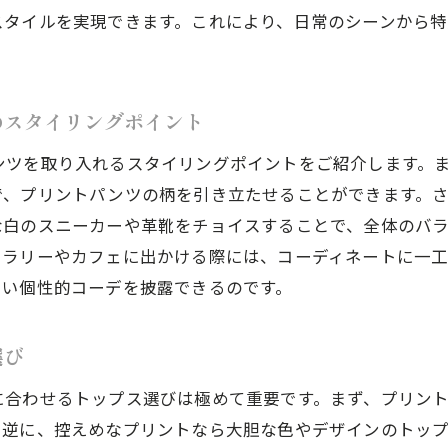
春の東京都で個性を発揮する無地パンツの選び方
スタイルを実現できます。これにより、日常のシーンから
大人の魅力を引き立たせる無地パンツコーデの秘訣
ントと無地どちらを選ぶべき？東京都の春を楽しむ個性的
プリントと無地パンツの個性派コーデ比較
のスタイリングポイント
春の東京都で試すべきパンツスタイルの選び方
ンツを取り入れるスタイリングポイントをご紹介します。
シーンに合わせたプリントVS無地パンツの選択
で、プリントパンツの柄を引き立たせることができます。
な白のスニーカーや革靴をチョイスすることで、全体のバ
プリントと無地、それぞれのコーディネートの魅力
ャラリーやカフェに出かける際には、コーディネートに一
東京都での春イベントにぴったりなパンツ選び
しい個性的コーデを披露できるのです。
個性的コーデを完成させるパンツ選択のポイント
東京都で個性を演出！プリントパンツの大胆なコーデテク
選び
プリントパンツで際立つ大胆な個性的コーデ術
に合わせるトップス選びは極めて重要です。まず、プリン
東京都の街並みに映えるプリントパンツの魅力
。逆に、控えめなプリントなら大胆な色やデザインのトップ
個性的コーデを際立たせるためのプリントテクニック