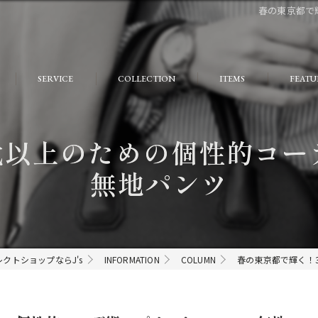
春の東京都で
SERVICE
COLLECTION
ITEMS
FEATU
FAQ
おしゃ
代以上のための個性的コー
大人
無地パンツ
個性的
モード
ストリ
クトショップならJ's
INFORMATION
COLUMN
春の東京都で輝く！