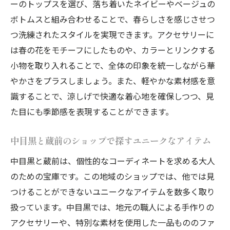
ーのトップスを選び、落ち着いたネイビーやベージュの
探す
ボトムスと組み合わせることで、春らしさを感じさせつ
中目黒で楽しむ春の個性的スタイル探索
つ洗練されたスタイルを実現できます。アクセサリーに
蔵前で発見する新しい大人の魅力
は春の花をモチーフにしたものや、カラーとリンクする
個性が光るアイテムを活かしたコーデ術
小物を取り入れることで、全体の印象を統一しながら華
春のトレンドを取り入れたスタイリングの
やかさをプラスしましょう。また、軽やかな素材感を意
コツ
識することで、涼しげで快適な着心地を確保しつつ、見
中目黒と蔵前で感じるファッションの新た
た目にも季節感を表現することができます。
な可能性
中目黒と蔵前のショップで探すユニークなアイテム
大胆な色使いで表現する2025年春の個性的コー
デ中目黒と蔵前から始まる
中目黒と蔵前は、個性的なコーディネートを求める大人
のための宝庫です。この地域のショップでは、他では見
春のアイコニックカラーで魅せる個性派ス
つけることができないユニークなアイテムを数多く取り
タイル
扱っています。中目黒では、地元の職人による手作りの
中目黒で出会う大胆なカラーファッション
アクセサリーや、特別な素材を使用した一品もののファ
蔵前で試す、色使いを活かした春の装い