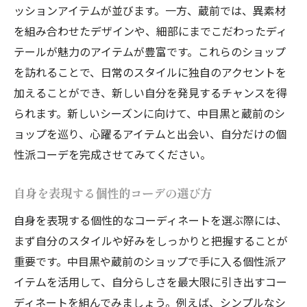
ッションアイテムが並びます。一方、蔵前では、異素材
2025年春の注目カラーを取り入れる方法
を組み合わせたデザインや、細部にまでこだわったディ
大胆な色使いが際立つ、個性派コーデの実
テールが魅力のアイテムが豊富です。これらのショップ
践
を訪れることで、日常のスタイルに独自のアクセントを
中目黒と蔵前で彩るカラフルスタイルの提
加えることができ、新しい自分を発見するチャンスを得
案
られます。新しいシーズンに向けて、中目黒と蔵前のシ
東京都で注目の個性派コーデ術30代以上が楽し
ョップを巡り、心躍るアイテムと出会い、自分だけの個
む春のファッション
性派コーデを完成させてみてください。
30代以上のための最新個性派コーデトレン
自身を表現する個性的コーデの選び方
ド
中目黒と蔵前で人気のファッションポイン
自身を表現する個性的なコーディネートを選ぶ際には、
ト
まず自分のスタイルや好みをしっかりと把握することが
重要です。中目黒や蔵前のショップで手に入る個性派ア
春のスタイルを格上げする小物の使い方
イテムを活用して、自分らしさを最大限に引き出すコー
東京都で注目される独自のファッションセ
ディネートを組んでみましょう。例えば、シンプルなシ
ンス