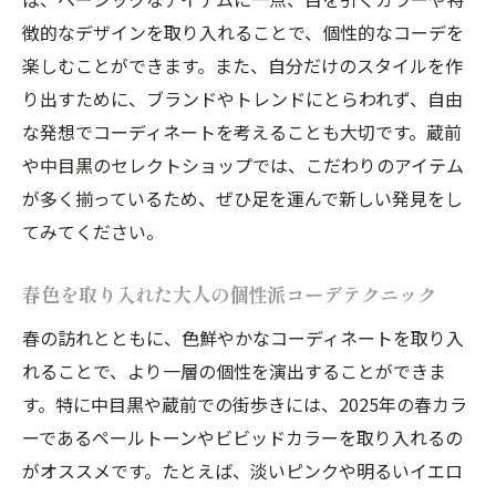
シンプルなスタイルに個性をプラス中目黒と蔵
徴的なデザインを取り入れることで、個性的なコーデを
前の春コーデ法
楽しむことができます。また、自分だけのスタイルを作
シンプルコーデにアクセントを加えるテク
り出すために、ブランドやトレンドにとらわれず、自由
ニック
な発想でコーディネートを考えることも大切です。蔵前
注目のミニマルスタイルを個性派に変える
や中目黒のセレクトショップでは、こだわりのアイテム
秘訣
が多く揃っているため、ぜひ足を運んで新しい発見をし
中目黒発！シンプルで個性的な春の装い
てみてください。
蔵前で発見する洗練されたシンプルスタイ
春色を取り入れた大人の個性派コーデテクニック
ルの新境地
個性を引き出すアイテム選びのポイント
春の訪れとともに、色鮮やかなコーディネートを取り入
れることで、より一層の個性を演出することができま
2025年春におすすめのミックススタイル
す。特に中目黒や蔵前での街歩きには、2025年の春カラ
春の中目黒と蔵前で見つける個性的コーデ成熟
ーであるペールトーンやビビッドカラーを取り入れるの
した大人のためのスタイル
がオススメです。たとえば、淡いピンクや明るいイエロ
成熟した大人にぴったりの個性派コーデを