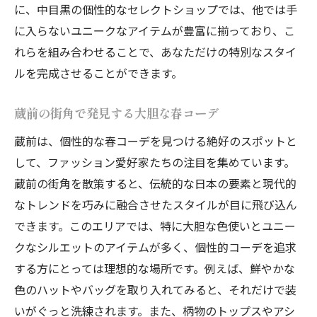
ド術
に、中目黒の個性的なセレクトショップでは、他では手
中目黒と蔵前で試す新しいスタイルの提案
に入らないユニークなアイテムが豊富に揃っており、こ
個性的コーデで輝く大人の春中目黒と蔵前を舞
れらを組み合わせることで、あなただけの特別なスタイ
台にしたファッション革命
ルを完成させることができます。
成熟したスタイルを引き立てる春コーデの
蔵前の街角で発見する大胆な春コーデ
要素
蔵前は、個性的な春コーデを見つける絶好のスポットと
中目黒と蔵前で実現する個性派ファッショ
して、ファッション愛好家たちの注目を集めています。
ンの革命
蔵前の街角を散策すると、伝統的な日本の要素と現代的
年代を超えた魅力を引き出すためのコーデ
なトレンドを巧みに融合させたスタイルが目に飛び込ん
術
できます。このエリアでは、特に大胆な色使いとユニー
春の街を彩る大人のためのスタイリッシュ
クなシルエットのアイテムが多く、個性的コーデを追求
な冒険
する方にとっては理想的な場所です。例えば、鮮やかな
個性派ファッションを実現するためのアイ
色のハットやバッグを取り入れてみると、それだけで装
デア
いがぐっと洗練されます。また、柄物のトップスやアシ