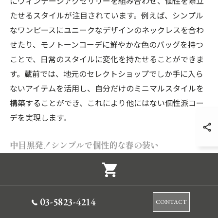
にヴィンテージアクセサリーを組み合わせ、個性を際立
たせるスタイルが注目されています。例えば、シンプル
なワンピースにユニークなデザインのネックレスを合わ
せたり、モノトーンコーデに鮮やかな色のバッグを持つ
ことで、日常のスタイルに変化を持たせることができま
す。蔵前では、地元のセレクトショップでしか手に入ら
ないアイテムを活用し、自分だけのミニマルスタイルを
構築することができ、これにより他にはない個性派コー
デを実現します。
中目黒発！シンプルで個性的な春の装い
中目黒は、ユニークな個性を持つファッション愛好者に
とって、真の宝庫です。このエリアでは、シンプルさを
大切にしつつも、アクセントたっぷりの個性的なコーデ
03-5823-4214
CONTACT
ィネートが注目されています。例えば、シンプルなシル