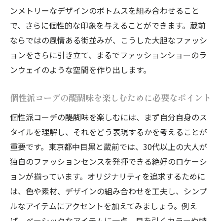
中目黒と蔵前で見つける、装いへの新たな
ンメトリーなデザインのボトムスを組み合わせること
挑戦
で、さらに個性的な印象を与えることができます。蔵前
30代以上必見!東京都で楽しむ個性的コーデと春
ならではの風情ある街並みが、こうした大胆なファッシ
色の魅力
ョンをさらに引き立て、まるでファッションショーのラ
30代以上の大人が楽しめる個性派スタイル
ンウェイのような空間を作り出します。
とは
個性派コーデの醍醐味を楽しむために必要なポイント
春の季節感を取り入れた大人のコーデアイ
ディア
個性派コーデの醍醐味を楽しむには、まず自分自身のス
個性的コーデを引き立てる春色の選び方
タイルを理解し、それをどう表現するかを考えることが
重要です。東京都中目黒と蔵前では、30代以上の大人が
東京都で注目のショップで見つける独自の
独自のファッションセンスを発揮できる絶好のロケーシ
スタイル
ョンが揃っています。オリジナリティを追求するために
年齢を感じさせない個性的なファッション
は、色や素材、デザインの組み合わせを工夫し、シンプ
の取り入れ方
ルなアイテムにアクセントを加えてみましょう。例え
中目黒と蔵前で楽しむ大人の春色スタイル
ば、ベーシックなアイテムに一点、目を引くカラーや特