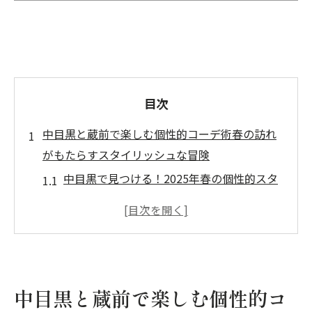
目次
中目黒と蔵前で楽しむ個性的コーデ術春の訪れ
がもたらすスタイリッシュな冒険
中目黒で見つける！2025年春の個性的スタ
イル
蔵前の街角で発見する大胆な春コーデ
個性派コーデの醍醐味を楽しむために必要
なポイント
春色を取り入れた大人の個性派コーデテク
中目黒と蔵前で楽しむ個性的コ
ニック