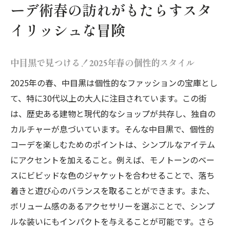
ーデ術春の訪れがもたらすスタ
中目黒と蔵前のショップで探すユニークな
イリッシュな冒険
アイテム
自身を表現する個性的コーデの選び方
中目黒で見つける！2025年春の個性的スタイル
東京都の街角を彩る2025年春の個性派コーデ30
2025年の春、中目黒は個性的なファッションの宝庫とし
代以上の新たな挑戦
て、特に30代以上の大人に注目されています。この街
30代からのファッション冒険心をくすぐる
は、歴史ある建物と現代的なショップが共存し、独自の
春コーデ
カルチャーが息づいています。そんな中目黒で、個性的
東京都で注目を集める個性派コーデの最新
コーデを楽しむためのポイントは、シンプルなアイテム
動向
にアクセントを加えること。例えば、モノトーンのベー
春にぴったりのアクセントアイテムの選び
スにビビッドな色のジャケットを合わせることで、落ち
方
着きと遊び心のバランスを取ることができます。また、
個性を際立たせる2025年のトレンドカラー
ボリューム感のあるアクセサリーを選ぶことで、シンプ
大人の魅力を引き出すユニークなレイヤー
ルな装いにもインパクトを与えることが可能です。さら