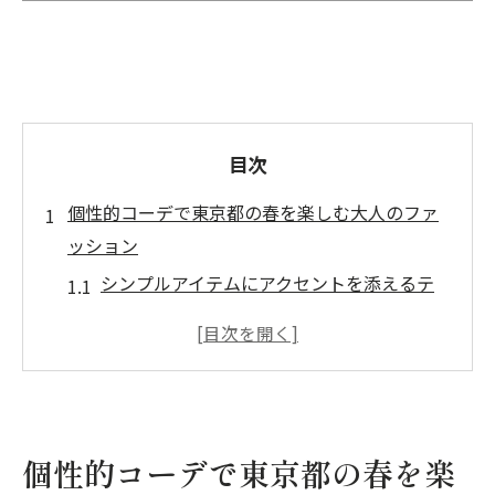
目次
個性的コーデで東京都の春を楽しむ大人のファ
ッション
シンプルアイテムにアクセントを添えるテ
クニック
大胆なカラー選びで魅せる春の個性
東京都の街に映える大人カジュアルの極意
トレンドを取り入れた洗練されたスタイリ
ング
個性的コーデで東京都の春を楽