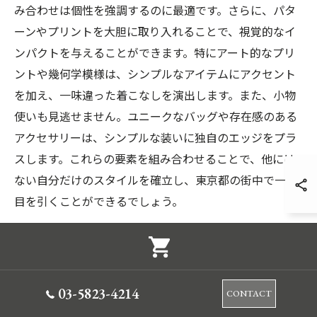
み合わせは個性を強調するのに最適です。さらに、パタ
ーンやプリントを大胆に取り入れることで、視覚的なイ
ンパクトを与えることができます。特にアート的なプリ
ントや幾何学模様は、シンプルなアイテムにアクセント
を加え、一味違った着こなしを演出します。また、小物
使いも見逃せません。ユニークなバッグや存在感のある
アクセサリーは、シンプルな装いに独自のエッジをプラ
スします。これらの要素を組み合わせることで、他には
ない自分だけのスタイルを確立し、東京都の街中で一際
目を引くことができるでしょう。
オフィスとプライベートを両立するコーデ
東京都で忙しい日々を送る30代以上の大人には、オフィ
スとプライベート、両方に適したコーディネートが求め
03-5823-4214
CONTACT
られます。オフィスでは、シンプルで洗練されたスタイ