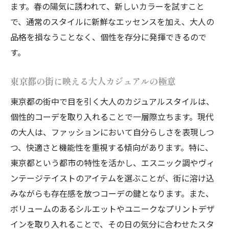
東京都内のセレクトショップで見つける逸
ます。春の陽気に誘われて、新しいカラーを試すこと
品
で、通常のスタイルに新鮮なエッセンスを加え、大人の
成熟した魅力を引き出す個性的コーデの実践法
品格を損なうことなく、個性を存分に発揮できるので
す。
シーズンごとのコーディネート計画
ミックス＆マッチで生まれる新たな魅力
東京都の街に映える大人カジュアルの極意
個性的なアイテム使いの極意
東京都の街中で目を引く大人のカジュアルスタイルは、
オフィスとプライベートを両立するコーデ
個性的コーデを取り入れることで一層際立ちます。現代
東京都ならではのスタイリングアイデア
の大人は、ファッションにおいて自分らしさを表現しつ
流行に流されない自分らしさの発見
つ、快適さと機能性を重視する傾向があります。特に、
東京都で大人の自分らしさを表現する個性的コ
東京都という都市の特性を活かし、エスニック調やヴィ
ーデ
ンテージテイストのアイテムを選ぶことが、街に溶け込
個性を引き出す自分だけのスタイリング法
みながらも存在感を放つコーデの鍵となります。また、
東京都の多様な文化を反映したファッショ
ボリュームのあるシルエットやユニークなプリントデザ
ン
インを取り入れることで、その日の気分に合わせたスタ