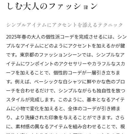
アクセサリーで個性派コーデを完成させる
しむ大人のファッション
方法
上品さを保ちながら個性を発揮する秘密
シンプルアイテムにアクセントを添えるテクニック
東京都で輝く30代のための個性的コーデの秘訣
2025年春の大人の個性派コーデを完成させるには、シン
30代の成熟した魅力を引き出すスタイル術
プルなアイテムにどのようにアクセントを加えるかが鍵
シルエットで遊ぶ大人の個性派ファッショ
です。東京都のファッションシーンでは、シンプルなア
ン
イテムにワンポイントのアクセサリーやカラフルなスカ
仕事帰りでも楽しめる華やかコーデ
ーフを加えることで、個性的コーデが一層引き立ちま
カジュアルを格上げする大人の工夫
す。例えば、ベーシックな白シャツに鮮やかな色のブロ
ーチを合わせるだけで、シンプルながらも独自性を放つ
東京都の街で映えるアイテム選び
スタイルが完成します。このように、基本となるアイテ
季節感を活かした30代向けコーデ
ムに小物で変化を加えると、全体のコーデが引き締ま
大人の品格を引き出す東京都の個性的コーデア
り、より洗練された印象を与えることができます。さら
イデア
に、素材感の異なるアイテムを組み合わせることで、視
クラシックアイテムにモダンなひねりを加