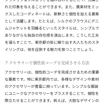
東京都で楽しむ大人のための個性的コーデテク
れた印象を与えることができます。また、異素材をミッ
ニック
クスしたコーディネートは、新鮮さと個性を加える要素
小物使いでぐっとおしゃれ度を上げる
として活躍します。たとえば、シルクのブラウスにデニ
シンプルなアイテムにひとひねり加える
ムジャケットを羽織るといったスタイルは、シンプルで
東京都のライフスタイルに合わせたスタイ
ありながらも独自の存在感を演出します。こうした工夫
ル選び
を凝らすことで、東京都の街に繰り出す大人たちのスタ
大人の知恵で実現する洗練されたコーデ
イリングは、他を圧倒する魅力を放つことでしょう。
各地のコーデイベントに参加してみよう
アクセサリーで個性派コーデを完成させる方法
ファッションで彩る東京都の一日
アクセサリーは、個性的コーデを完成させるための重要
な要素です。特に東京都内では、多様なデザインや素材
のアクセサリーが豊富に揃っています。シンプルな服装
にユニークなアクセサリーをプラスすることで、個性を
際立たせることができます。例えば、大胆なデザインの