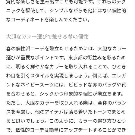
覚的な楽しさを生み出すことも可能です。これらのテク
える
ニックを駆使して、シンプルながらも他にはない個性的
配色で魅せる大人の品格
なコーディネートを楽しんでください。
流行を超えた個性派スタイルの作り方
華やかさと落ち着きを両立させるセンス
大胆なカラー選びで魅せる春の個性
ファッションで表現する大人の余裕
春の個性派コーデを際立たせるためには、大胆なカラー
東京都のシーンに合ったコーデ選び
選びが重要なポイントです。東京都の街並みを彩るため
に、明るく鮮やかなカラーを取り入れることで、ひとき
2025年春東京都で注目の個性的コーデスタイル
わ目を引くスタイルを実現しましょう。例えば、エレガ
旬のデザインを取り入れた注目コーデ
ントなネイビースーツには、ビビッドな赤のバッグや靴
東東京で話題の新進気鋭デザイナースタイ
を合わせると、シックかつ印象的な個性が際立ちます。
ル
ただし、大胆なカラーを取り入れる際は、全体のバラン
銀座で見つけるモダンシックなコーデ
スを考慮し、他のアイテムは落ち着いたトーンでまとめ
表参道で探す新しいファッションアイコン
ると良いでしょう。このように、カラーの選び方ひとつ
各エリアで異なるファッショントレンド
で、個性的コーデは簡単にアップデートすることができ