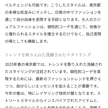
イルチェンジも可能です。こうしたスタイルは、東京都
一歩先行くトレンドセッターの心得
の多様な街並みにマッチし、日常の中でファッションを
ファッションで伝える自分のストーリー
通じて自分自身を表現する手段となります。大人のカジ
クリエイティブなコーディネートの楽しみ
ュアルファッションは、個性的コーデを通じて、他者か
方
ら憧れられるスタイルを確立するだけでなく、自己表現
日常に溶け込む非凡なコーデの実現
の場としても機能します。
新鮮な春色を取り入れた個性的コーデで東京都
を散策
トレンドを取り入れた洗練されたスタイリング
春を楽しむためのカラーコーディネート
2025年春の東京都では、トレンドを取り入れた洗練され
東京都の名所に似合う爽やかスタイル
たスタイリングが注目されています。個性的コーデを実
季節を先取りするトレンドカラーの選び方
現するためには、最新のファッショントレンドを押さえ
色彩豊かなアイテムで差をつける方法
つつ、自分らしいエッセンスを加えることが重要です。
今年の春は、特にレイヤリング技術が鍵となります。ス
春風を感じるレイヤードテクニック
トリートスタイルからインスパイアされたアイテムと、
東京都の風景と調和する服装選び
クラシックなシルエットを組み合わせることで、洗練さ