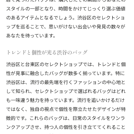
個性を引き立てる台東区のセレクトショッ
スタイルの一部となり、時間をかけてじっくり選ぶ価値
プバッグ
のあるアイテムとなるでしょう。渋谷区のセレクトショ
台東区でオンリーワンのバッグを手に入れ
ップを巡ることで、思いがけない出会いや発見の数々が
る
あなたを待っています。
渋谷区のセレクトショップを探索しトレンドバ
ッグをゲット
トレンドと個性が光る渋谷のバッグ
渋谷のトレンドバッグをセレクトショップ
渋谷区と台東区のセレクトショップでは、トレンドと個
で探す
性が見事に融合したバッグが数多く揃っています。特に
渋谷区の最新バッグを手にする方法
渋谷区は、流行の最先端を行くファッションの中心地と
セレクトショップで発見する渋谷のトレン
して知られ、セレクトショップで選ばれるバッグはどれ
ド
も一味違う魅力を持っています。流行を追いかけるだけ
渋谷区で見つける流行のバッグスタイル
ではなく、独自の視点で個性を際立たせたデザインが特
渋谷のセレクトショップで選ぶ最旬バッグ
徴的です。これらのバッグは、日常のスタイルをワンラ
ンクアップさせ、持つ人の個性を引き立ててくれること
最新ファッションを取り入れた渋谷のバッ