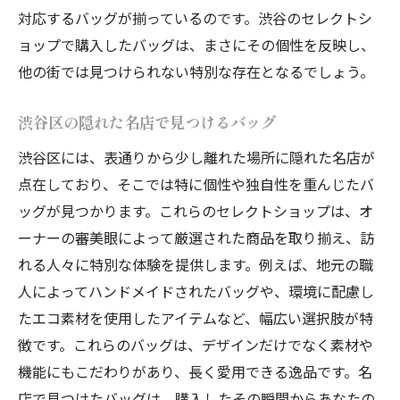
対応するバッグが揃っているのです。渋谷のセレクトシ
ショップ
ョップで購入したバッグは、まさにその個性を反映し、
東京のセレクトショップが誇るバッグコレ
他の街では見つけられない特別な存在となるでしょう。
クション
セレクトショップで見つける東京の極上バ
渋谷区の隠れた名店で見つけるバッグ
ッグ
渋谷区には、表通りから少し離れた場所に隠れた名店が
洗練と個性が光る東京のバッグ選び
点在しており、そこでは特に個性や独自性を重んじたバ
台東区セレクトショップで発見するオンリーワ
ッグが見つかります。これらのセレクトショップは、オ
ンのバッグ
ーナーの審美眼によって厳選された商品を取り揃え、訪
台東区で見つける個性溢れるバッグ
れる人々に特別な体験を提供します。例えば、地元の職
オンリーワンのバッグを求めて台東区へ
人によってハンドメイドされたバッグや、環境に配慮し
台東区セレクトショップのユニークなバッ
たエコ素材を使用したアイテムなど、幅広い選択肢が特
グ探し
徴です。これらのバッグは、デザインだけでなく素材や
機能にもこだわりがあり、長く愛用できる逸品です。名
台東区で出会うあなただけのバッグ
店で見つけたバッグは、購入したその瞬間からあなたの