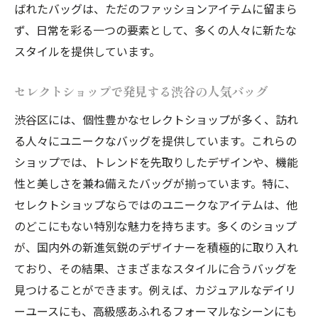
ばれたバッグは、ただのファッションアイテムに留まら
セレクトショップで叶える渋谷・台東のス
ず、日常を彩る一つの要素として、多くの人々に新たな
タイリッシュバッグ
スタイルを提供しています。
渋谷と台東のセレクトショップで発見する
新作バッグ
セレクトショップで発見する渋谷の人気バッグ
渋谷区・台東区で注目のバッグスタイル
渋谷区には、個性豊かなセレクトショップが多く、訪れ
セレクトショップが提案する洗練バッグ
る人々にユニークなバッグを提供しています。これらの
渋谷と台東の最新バッグコレクション
ショップでは、トレンドを先取りしたデザインや、機能
セレクトショップで見つける東京の洗練された
性と美しさを兼ね備えたバッグが揃っています。特に、
バッグコレクション
セレクトショップならではのユニークなアイテムは、他
東京のセレクトショップで発見するエレガ
のどこにもない特別な魅力を持ちます。多くのショップ
ントバッグ
が、国内外の新進気鋭のデザイナーを積極的に取り入れ
ており、その結果、さまざまなスタイルに合うバッグを
セレクトショップで叶える東京の洗練バッ
見つけることができます。例えば、カジュアルなデイリ
グスタイル
ーユースにも、高級感あふれるフォーマルなシーンにも
洗練されたバッグを選ぶなら東京セレクト