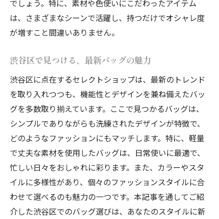
でしょう。特に、素材や色使いにこだわったアイテム
グ
は、さまざまなシーンで活躍し、持つだけでオシャレ度
セレクトショップで叶える東京ライフスタイル
が増すこと間違いありません。
と最新バッグ
東京のセレクトショップが提案するライフ
渋谷区で見つける、最新バッグの魅力
スタイルバッグ
渋谷区に点在するセレクトショップは、最新のトレンド
セレクトショップで体現する東京のライフ
を取り入れつつも、機能性とデザインを兼ね備えたバッ
スタイル
グを多数取り揃えています。ここで見つかるバッグは、
最新バッグで東京ライフをスタイリッシュ
シンプルでありながらも洗練されたデザインが特徴で、
に
どのようなファッションにもマッチします。特に、軽量
セレクトショップで揃える東京の洗練バッ
で丈夫な素材を使用したバッグは、日常使いに最適で、
グ
忙しい日々をおしゃれに彩ります。また、カラーやスタ
東京の流行を反映したライフスタイルバッ
イルに多様性があり、個々のファッションスタイルに合
グ選び
わせて選べるのも魅力の一つです。本記事を通してご紹
東京ライフを彩るセレクトショップのバッ
介した渋谷区でのバッグ選びは、あなたのスタイルに新