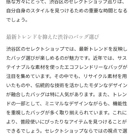
感な方々にとって、渋谷区のセレクトショップ巡りは、
ッグ
自分自身のスタイルを見つけるための重要な時間となる
セレクトショップ巡りで発見する最新バッ
でしょう。
グ
東京のファッションシーンを彩るバッグ選
最新トレンドを抑えた渋谷のバッグ選び
び
渋谷区のセレクトショップでは、最新トレンドを反映し
最旬バッグを手にする東京セレクトショッ
たバッグ選びが楽しめるのが魅力です。近年では、サス
プ巡り
テイナブルな素材を使ったエコフレンドリーなバッグが
東京のセレクトショップで楽しむバッグス
注目を集めています。その中でも、リサイクル素材を用
タイル
いたものや、伝統的な技術を活かしたモダンなデザイン
流行を先取る東京のセレクトショップ
が融合したバッグは特に人気があります。また、トレン
ドの一部として、ミニマルなデザインながらも、機能性
渋谷区と台東区のセレクトショップが提案する
を重視したバッグが多く取り揃えられています。これに
バッグスタイル
より、普段使いにぴったりなアイテムを見つけることが
渋谷と台東のセレクトショップで見つける
できるでしょう。セレクトショップならではの視点で選
トレンドバッグ