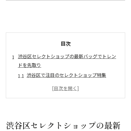
目次
渋谷区セレクトショップの最新バッグでトレン
ドを先取り
渋谷区で注目のセレクトショップ特集
最新トレンドを抑えた渋谷のバッグ選び
セレクトショップで発見する渋谷の人気バ
ッグ
渋谷区の隠れた名店で見つけるバッグ
トレンドと個性が光る渋谷のバッグ
渋谷区セレクトショップの最新