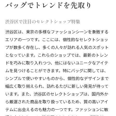
渋谷区で見つける、最新バッグの魅力
バッグでトレンドを先取り
台東区の個性的なセレクトショップで見つける
新しいバッグ
渋谷区で注目のセレクトショップ特集
台東区のセレクトショップが提案するユニ
渋谷区は、東京の多様なファッションシーンを象徴する
ークバッグ
エリアの一つです。ここには、個性的なセレクトショッ
個性派バッグを探すなら台東区
プが数多く存在し、多くの人々が訪れる人気のスポット
台東区で注目の新しいバッグデザイン
となっています。これらのショップでは、最新のトレン
台東区セレクトショップで出会う独自スタ
ドを巧みに取り入れつつ、他にはないユニークなアイテ
イル
ムを見つけることができます。特にバッグに関しては、
シンプルで使いやすいものから、個性的なデザインまで
地元の魅力が詰まった台東区のバッグ
幅広く取り揃えられ、訪れるたびに新しい発見が待って
台東区の最新バッグシーンに注目
います。また、渋谷区のセレクトショップは、国内外か
東京のセレクトショップ巡りで出会う最旬バッ
ら厳選された商品を取り扱っているため、質の高いアイ
グの魅力
テムに出会えるのも魅力の一つです。ファッションに敏
東京のセレクトショップで見つける流行バ