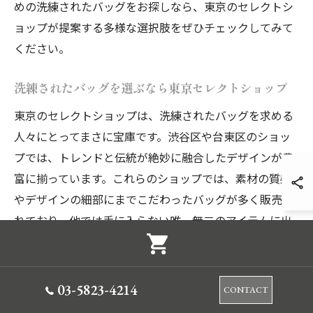
めの洗練されたバッグをお探しなら、東京のセレクトシ
ョップが提案する多様な選択肢をぜひチェックしてみて
ください。
洗練されたバッグを選ぶなら東京セレクトショップ
東京のセレクトショップは、洗練されたバッグを求める
人々にとってまさに宝庫です。渋谷区や台東区のショッ
プでは、トレンドと伝統が絶妙に融合したデザインが豊
富に揃っています。これらのショップでは、素材の質感
やデザインの細部にまでこだわったバッグが多く販売さ
れており、他では手に入らない唯一無二のアイテムに出
会うことができます。その中でも、特に注目すべきは、
機能性とファッション性を兼ね備えたバッグです。こう
したアイテムは、日常使いから特別なシーンまで幅広く
03-5823-4214
CONTACT
活躍し、持つだけで洗練された印象を与えてくれます。