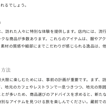
セレクトショップで楽しむ季節ごとの新商品
くれるでしょう。
大人の趣味を広げるためのセレクトショップ活用法
前のセレクトショップが提供する大人のためのファッショ
品
冒険心をくすぐるセレクトショップの楽しみ方
は、訪れた人々に特別な体験を提供します。店内には、流
蔵前で試したいファッションの冒険
ークな商品が多数あります。これらのアイテムは、服やア
セレクトショップで出会う新しいブランド
、素材の質感や細部にまでこだわりが感じられる逸品は、
蔵前のショップを巡るワクワク感を体験
個性派ファッションを楽しむためのショップ選び
る方法
セレクトショップで作る自分だけのファッションストー
ンスが光る蔵前のセレクトショップで大人のファッション
最大限に楽しむためには、事前の計画が重要です。まず、
蔵前で見つける洗練された大人のファッション
て、地元のカフェやレストランで一息つきつつ、地元の雰
ことが多いため、商品選びのアドバイスを求めると、新た
セレクトショップで大人の魅力を引き出すアイテム
特別なアイテムを見つける旅を楽しんでください。蔵前で
蔵前のセレクトショップが提案するトレンドスタイル