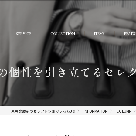
SERVICE
COLLECTION
ITEMS
FEATU
FAQ
おしゃ
大人
の個性を引き立てるセレ
個性的
モード
ストリ
東京都蔵前のセレクトショップならJ's
INFORMATION
COLUMN