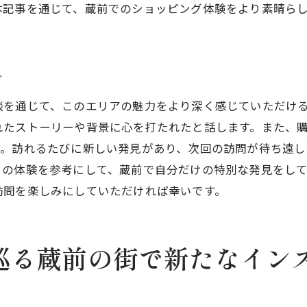
本記事を通じて、蔵前でのショッピング体験をより素晴ら
ファッション通も唸る蔵前のショップセレクション
セレクトショップで楽しむ上質なファッションタイム
蔵前のセレクトショップで自分磨きをする方法
介
前のセレクトショップで出会う新しい自分のスタイル
談を通じて、このエリアの魅力をより深く感じていただけ
セレクトショップを通じて新たな自分を発見
れたストーリーや背景に心を打たれたと話します。また、
大人の魅力を引き立てるセレクトショップの選び方
す。訪れるたびに新しい発見があり、次回の訪問が待ち遠
蔵前のショップで見つけるスタイルチェンジのヒント
らの体験を参考にして、蔵前で自分だけの特別な発見をし
セレクトショップが提供する新しいファッションの可能
訪問を楽しみにしていただければ幸いです。
蔵前のショップで試したい大胆なオシャレ
新しい自分に出会うためのセレクトショップ巡り
巡る蔵前の街で新たなイン
前の個性的なセレクトショップで見つけるあなただけの一
蔵前でしか手に入らない特別なアイテム探し
セレクトショップで見つけるオンリーワンの逸品