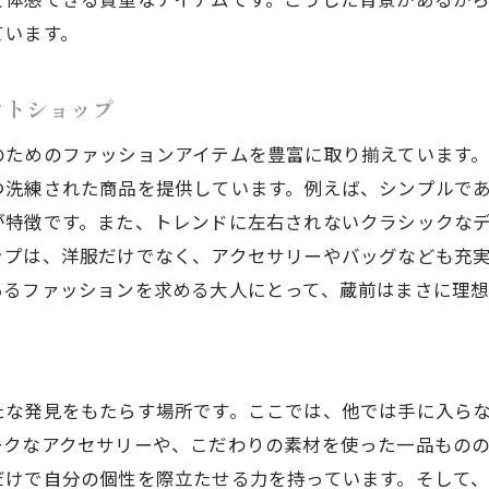
蔵前での週末を充実させるショッピングプラン
ています。
前の大人向けセレクトショップで見つける唯一無二のスタ
セレクトショップで見つける特別な一着
クトショップ
大人のためのセレクトショップ選びのポイント
のためのファッションアイテムを豊富に取り揃えています
蔵前で自分らしいスタイルを確立する方法
つ洗練された商品を提供しています。例えば、シンプルで
セレクトショップで試したい新しいファッション
が特徴です。また、トレンドに左右されないクラシックな
蔵前のセレクトショップで出会う職人技の光るアイテム
ップは、洋服だけでなく、アクセサリーやバッグなども充
個性的なスタイルを引き立てるアクセサリー選び
あるファッションを求める大人にとって、蔵前はまさに理
性溢れる商品が揃う蔵前のセレクトショップの魅力とは
セレクトショップの品揃えがもたらす発見
蔵前のセレクトショップで見つけるユニークなアイテム
たな発見をもたらす場所です。ここでは、他では手に入ら
セレクトショップの魅力を支えるオーナーのこだわり
ークなアクセサリーや、こだわりの素材を使った一品ものの
蔵前の隠れた名店を訪れる理由
だけで自分の個性を際立たせる力を持っています。そして