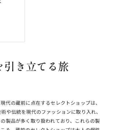
旅
を引き立てる旅
ンを発見
。現代の蔵前に点在するセレクトショップは、
技術や伝統を現代のファッションに取り入れ、
ドの製品が多く取り扱われており、これらの製
合
らこそ、蔵前のセレクトショップは大人の個性