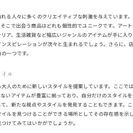
蔵前の魅力を詰め込んだセレクトショップの秘宝
訪れる人々に多くのクリエイティブな刺激を与えています
個性を最大限に引き出すためのショップ選び
、そこで出会う商品はどれも個性的でユニークです。アー
蔵前のセレクトショップで選ぶ一生もののアイテム
テリア、生活雑貨など幅広いジャンルのアイテムが手に入り
自分らしさを表現するためのセレクトショップ活用法
インスピレーションが次々と生まれるでしょう。さらに、
力の一つです。
タイル
る大人のために新しいスタイルを提案しています。ここで
れないアイテムが豊富に揃っており、自分だけのスタイル
じて、新たな視点やスタイルを発見することもできます。
タイルを見つけることができる場所としてその存在感を示
見つけてみてはいかがでしょうか。