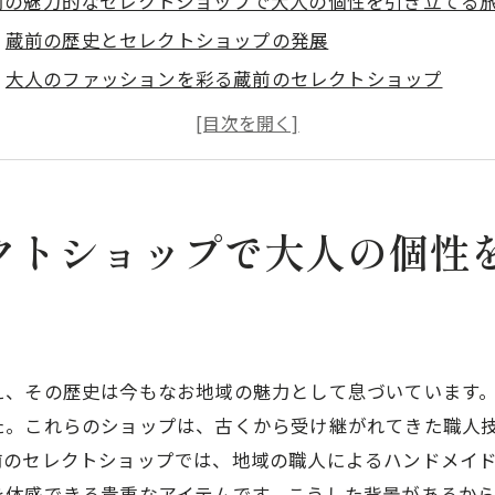
前の魅力的なセレクトショップで大人の個性を引き立てる
蔵前の歴史とセレクトショップの発展
大人のファッションを彩る蔵前のセレクトショップ
蔵前ならではのアイテムで個性を表現
セレクトショップで見つける隠れた逸品
蔵前でのショッピング体験を最大化する方法
セレクトショップ訪問者の体験談を紹介
クトショップで大人の個性
レクトショップを巡る蔵前の街で新たなインスピレーショ
蔵前で得るクリエイティブな刺激
セレクトショップが提案する新しいスタイル
蔵前の街歩きで見つけるデザインのヒント
え、その歴史は今もなお地域の魅力として息づいています
た。これらのショップは、古くから受け継がれてきた職人
個性豊かなショップのオーナーとの出会い
前のセレクトショップでは、地域の職人によるハンドメイ
セレクトショップで体感するアートとファッションの融
を体感できる貴重なアイテムです。こうした背景があるか