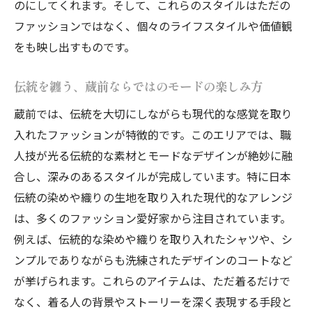
のにしてくれます。そして、これらのスタイルはただの
大人のファッション進化論を蔵前で体感
ファッションではなく、個々のライフスタイルや価値観
蔵前で発見する新しいファッションのフロ
をも映し出すものです。
ンティア
ファッションの未来を探る、蔵前の旅
伝統を纏う、蔵前ならではのモードの楽しみ方
蔵前で開花する、新しいスタイルの可能性
蔵前では、伝統を大切にしながらも現代的な感覚を取り
ストリートから見る、蔵前のファッション
入れたファッションが特徴的です。このエリアでは、職
革命
人技が光る伝統的な素材とモードなデザインが絶妙に融
合し、深みのあるスタイルが完成しています。特に日本
伝統とモダンの融合が生み出す蔵前のファッシ
伝統の染めや織りの生地を取り入れた現代的なアレンジ
ョン革命
は、多くのファッション愛好家から注目されています。
蔵前で訪れる、スタイルの新たな潮流
例えば、伝統的な染めや織りを取り入れたシャツや、シ
伝統を現代に取り入れる蔵前のアプローチ
ンプルでありながらも洗練されたデザインのコートなど
蔵前で描く、混合スタイルの未来
が挙げられます。これらのアイテムは、ただ着るだけで
新旧が交錯する、蔵前ファッションの魅力
なく、着る人の背景やストーリーを深く表現する手段と