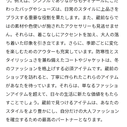
う。例えば、シンプルでありながらもディテールにこだ
大人のためのタイムレスなファッション
わったバッグやシューズは、日常のスタイルに上品さを
蔵前で見つける、永遠のスタイル
プラスする重要な役割を果たします。また、蔵前ならで
はの素材や色使いが施されたアクセサリーも見逃せませ
流行に左右されない、蔵前のファッション
ん。それらは、着こなしにアクセントを加え、大人の落
の秘訣
ち着いた印象を引き立てます。さらに、季節ごとに変化
蔵前のスタイル哲学を訪ねて
を楽しむためのアウターも充実しています。防寒性とス
個性を引き立てる蔵前のストリートモードの秘
タイリッシュさを兼ね備えたコートやジャケットは、冬
密
のファッションを格上げする必須アイテムです。蔵前の
蔵前ファッションの詳しいスタイルガイド
ショップを訪れると、丁寧に作られたこれらのアイテム
個性を輝かせる、蔵前のストリートテクニ
があなたを待っています。それらは、単なるファッショ
ック
ンアイテムを超えて、日々の生活に新たな価値をもたら
蔵前で見つける、あなただけのファッショ
すことでしょう。蔵前で見つけるアイテムは、あなたの
ン
スタイルをより豊かにし、自分だけの大人ファッション
ストリートファッションの新境地、蔵前
を確立するための最高のパートナーとなります。