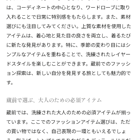
を楽しむ
は、コーディネートの中心となり、ワードローブに取り
蔵前の静かな革命を支えるファッション要
入れることで日常に特別感をもたらします。また、素材
素
選びにも注目してみてください。上質な素材を使用した
新しい時代に向けた蔵前のファッション提
アイテムは、着心地と見た目の良さを両立し、着るたび
案
に新たな発見があります。特に、季節の変わり目にはシ
ンプルなアイテムを重ねることで、洗練されたレイヤー
大人のためのファッションオアシス、蔵前
ドスタイルを楽しむことができます。蔵前でのファッシ
蔵前で楽しむ、トレンドを超えたファッシ
ョン探索は、新しい自分を発見する旅としても魅力的で
ョン
す。
大人のための静かなる蔵前ファッション革
命
蔵前で選ぶ、大人のための必須アイテム
蔵前の街が見せる新たなファッション像
蔵前では、洗練された大人のための必須アイテムが揃っ
蔵前で見つける流行を超えた大人のスタイル
ています。ここでのファッションアイテム選びは、ただ
蔵前流、時代を超えた大人のファッション
の買い物ではなく、自己表現の一環ともいえるでしょ
トレンドを超える、蔵前のスタイル提案