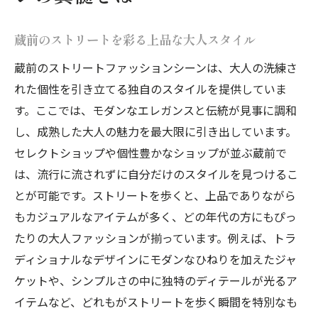
ストリートモードが輝く蔵前で見つける自分ら
しさ
蔵前のストリートを彩る上品な大人スタイル
蔵前の個性派ショップ巡り
蔵前のストリートファッションシーンは、大人の洗練さ
自分らしさを表現するストリートモード
れた個性を引き立てる独自のスタイルを提供していま
蔵前で出会う、唯一無二のスタイル
す。ここでは、モダンなエレガンスと伝統が見事に調和
大人が楽しむ、蔵前のファッションウォー
し、成熟した大人の魅力を最大限に引き出しています。
ク
セレクトショップや個性豊かなショップが並ぶ蔵前で
は、流行に流されずに自分だけのスタイルを見つけるこ
蔵前流ファッションで目指すスタイル革命
とが可能です。ストリートを歩くと、上品でありながら
静かに輝く、蔵前のユニークなファッショ
もカジュアルなアイテムが多く、どの年代の方にもぴっ
ン
たりの大人ファッションが揃っています。例えば、トラ
大人ファッションの新たな可能性を探る蔵前の
ディショナルなデザインにモダンなひねりを加えたジャ
旅
ケットや、シンプルさの中に独特のディテールが光るア
蔵前で見つける、未来のファッションアイ
イテムなど、どれもがストリートを歩く瞬間を特別なも
コン