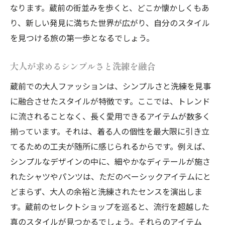
蔵前の洗練されたスタイルに見る伝統美
なります。蔵前の街並みを歩くと、どこか懐かしくもあ
モダンとクラシックの調和を蔵前で体験
り、新しい発見に満ちた世界が広がり、自分のスタイル
蔵前で発見する洗練されたストリートモードの
を見つける旅の第一歩となるでしょう。
魅力
大人が求めるシンプルさと洗練を融合
大人のための蔵前ストリートファッション
蔵前での大人ファッションは、シンプルさと洗練を見事
ファッションの自由を楽しむ、蔵前の魅力
に融合させたスタイルが特徴です。ここでは、トレンド
洗練された雰囲気漂う蔵前のストリートシ
に流されることなく、長く愛用できるアイテムが数多く
ーン
揃っています。それは、着る人の個性を最大限に引き立
蔵前で体感する、ストリートモードの奥深
てるための工夫が随所に感じられるからです。例えば、
さ
シンプルなデザインの中に、細やかなディテールが施さ
蔵前の街並みが創り出すファッションイン
れたシャツやパンツは、ただのベーシックアイテムにと
スピレーション
どまらず、大人の余裕と洗練されたセンスを演出しま
大人が集う蔵前のストリートに潜む魅力
す。蔵前のセレクトショップを巡ると、流行を超越した
静かな革命が進行中！蔵前で大人ファッション
真のスタイルが見つかるでしょう。それらのアイテム