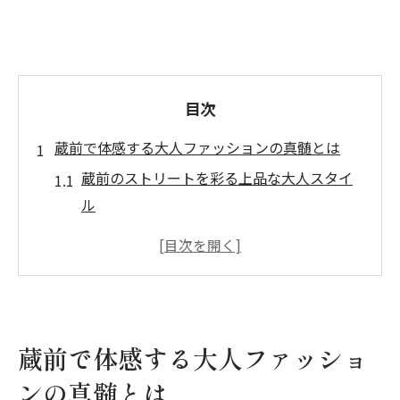
目次
蔵前で体感する大人ファッションの真髄とは
蔵前のストリートを彩る上品な大人スタイ
ル
伝統を纏う、蔵前ならではのモードの楽し
み方
大人が求めるシンプルさと洗練を融合
蔵前で選ぶ、大人のための必須アイテム
ファッションにおける蔵前の創造力
蔵前で体感する大人ファッショ
街角で見つける、蔵前流の大人モード
ンの真髄とは