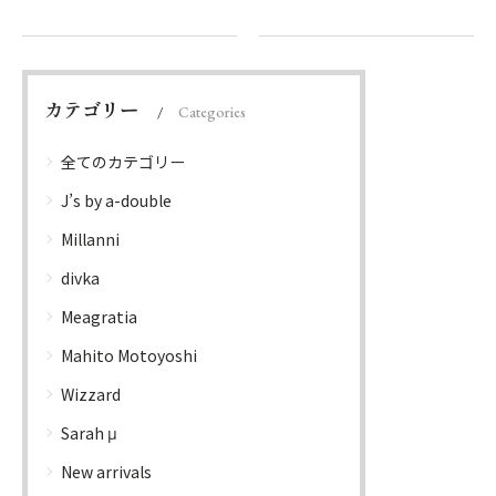
カテゴリー
Categories
全てのカテゴリー
J’s by a-double
Millanni
divka
Meagratia
Mahito Motoyoshi
Wizzard
Sarah μ
New arrivals