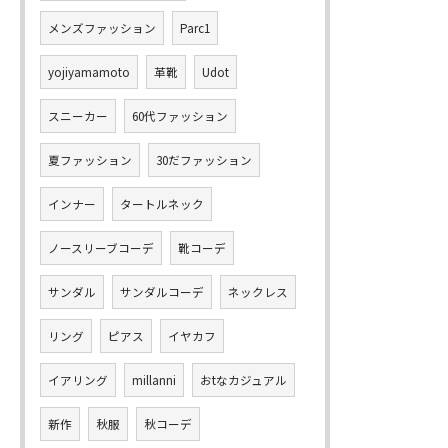
メンズファッション
Parc1
yojiyamamoto
革靴
Udot
スニーカー
60代ファッション
夏ファッション
30だファッション
インナー
タートルネック
ノースリーブコーデ
靴コーデ
サンダル
サンダルコーデ
ネックレス
リング
ピアス
イヤカフ
イアリング
millanni
おtなカジュアル
新作
秋服
秋コーデ