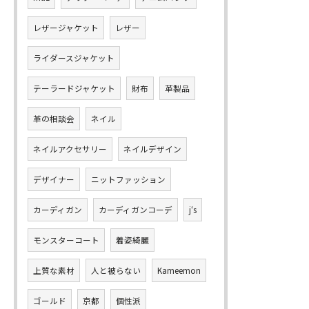
レザージャケット
レザー
ライダースジャケット
テーラードジャケット
財布
革製品
革の相談会
ネイル
ネイルアクセサリー
ネイルデザイン
デザイナー
ニットファッション
カーディガン
カーディガンコーデ
j‘s
モンスターコート
着姿綺麗
上質な素材
人と被らない
Kameemon
ゴールド
京都
個性派