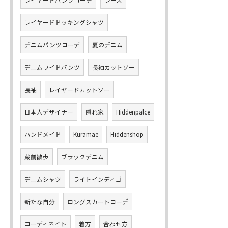
レイヤードパンツコーデ
レース
レイヤードドッキングシャツ
デニムパンツコーデ
夏のデニム
デニムワイドパンツ
長袖カットソー
長袖
レイヤードカットソー
日本人デザイナー
隠れ家
Hiddenpalce
ハンドメイド
Kuramae
Hiddenshop
蔵前散歩
ブラックデニム
デニムシャツ
ライトインディゴ
新たな自分
ロングスカートコーデ
コーディネイト
着方
合わせ方