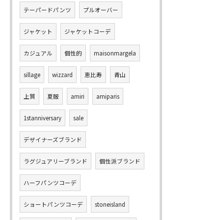
テーパードパンツ
プルオーバー
ジャケット
ジャケットコーデ
カジュアル
個性的
maisonmargela
sillage
wizzard
恵比寿
青山
上質
夏服
amiri
amiparis
1stanniversary
sale
デザイナーズブランド
ラグジュアリーブランド
個性派ブランド
ハーフパンツコーデ
ショートパンツコーデ
stoneisland